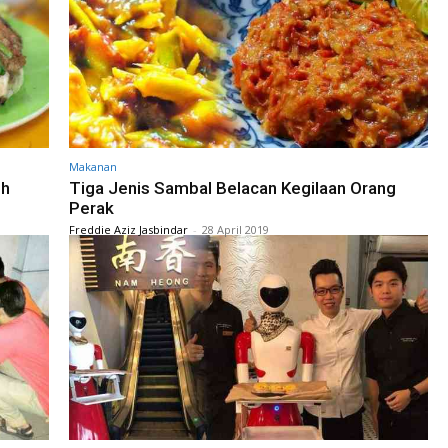
Makanan
oh
Tiga Jenis Sambal Belacan Kegilaan Orang
Perak
Freddie Aziz Jasbindar
-
28 April 2019