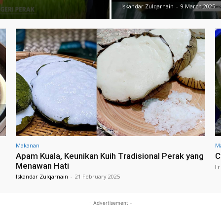
Iskandar Zulqarnain
-
9 March 2025
Makanan
M
Apam Kuala, Keunikan Kuih Tradisional Perak yang
C
Menawan Hati
Fr
Iskandar Zulqarnain
-
21 February 2025
- Advertisement -