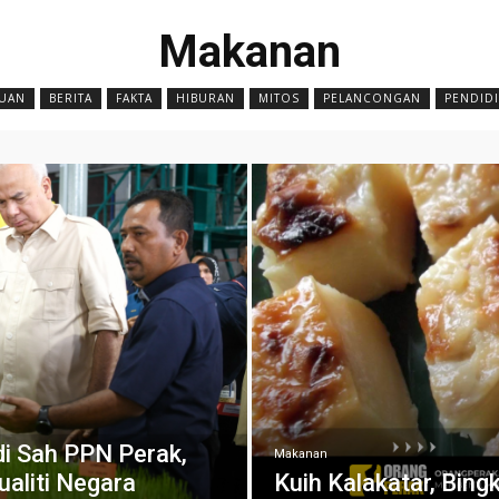
Makanan
UAN
BERITA
FAKTA
HIBURAN
MITOS
PELANCONGAN
PENDID
di Sah PPN Perak,
Makanan
aliti Negara
Kuih Kalakatar, Bin