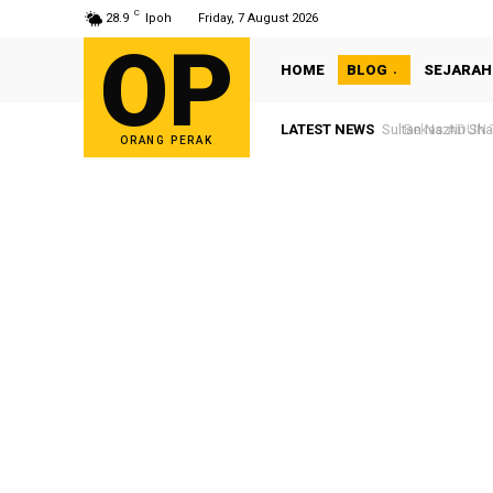
C
28.9
Ipoh
Friday, 7 August 2026
OP
HOME
BLOG
SEJARAH
LATEST NEWS
Bekas ADUN Tron
ORANG PERAK