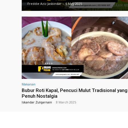
Freddie Aziz Jasbindar
-
6 May 2025
Makanan
Bubur Roti Kapal, Pencuci Mulut Tradisional yang
Penuh Nostalgia
Iskandar Zulqarnain
-
8 March 2025