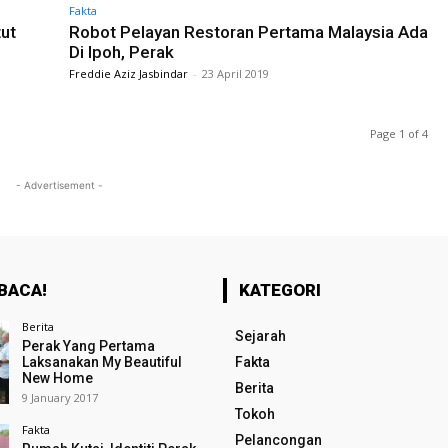
Fakta
tut
Robot Pelayan Restoran Pertama Malaysia Ada
Di Ipoh, Perak
Freddie Aziz Jasbindar
-
23 April 2019
Page 1 of 4
- Advertisement -
BACA!
KATEGORI
Berita
Sejarah
Perak Yang Pertama
Laksanakan My Beautiful
Fakta
New Home
Berita
9 January 2017
Tokoh
Fakta
Pelancongan