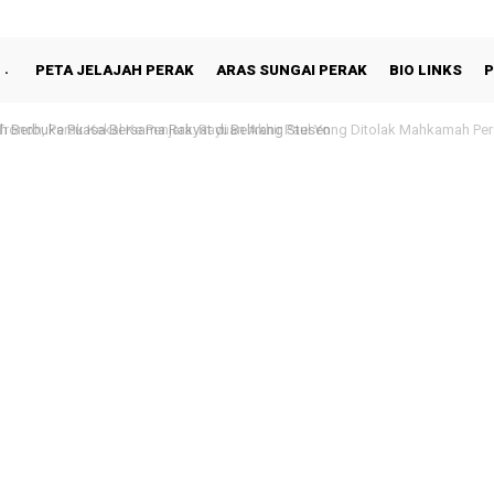
PETA JELAJAH PERAK
ARAS SUNGAI PERAK
BIO LINKS
P
oh, Perak Kekal Ke Penjara: Rayuan Akhir Paul Yong Ditolak Mahkamah Pers