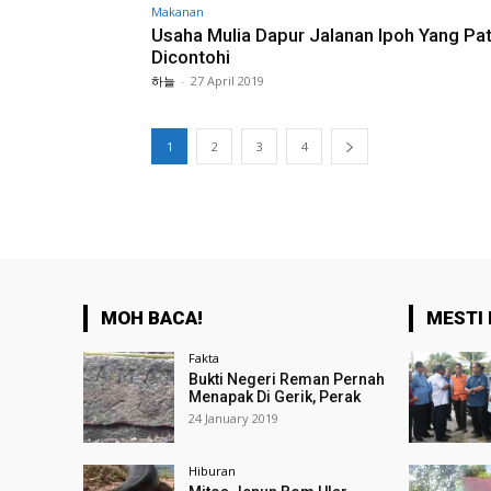
Makanan
Usaha Mulia Dapur Jalanan Ipoh Yang Pa
Dicontohi
하늘
-
27 April 2019
1
2
3
4
MOH BACA!
MESTI 
Fakta
Bukti Negeri Reman Pernah
Menapak Di Gerik, Perak
24 January 2019
Hiburan