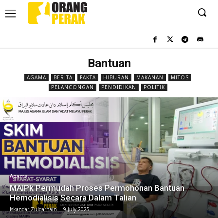
Bantuan
AGAMA
BERITA
FAKTA
HIBURAN
MAKANAN
MITOS
PELANCONGAN
PENDIDIKAN
POLITIK
Agama
MAIPk Permudah Proses Permohonan Bantuan
Hemodialisis Secara Dalam Talian
Iskandar Zulqarnain
-
9 July 2025