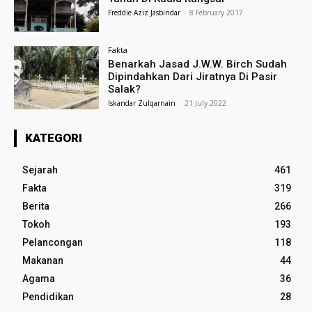
Freddie Aziz Jasbindar
-
8 February 2017
Fakta
Benarkah Jasad J.W.W. Birch Sudah
Dipindahkan Dari Jiratnya Di Pasir
Salak?
Iskandar Zulqarnain
-
21 July 2022
KATEGORI
Sejarah
461
Fakta
319
Berita
266
Tokoh
193
Pelancongan
118
Makanan
44
Agama
36
Pendidikan
28