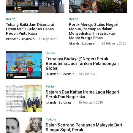
Berita
Berita
Tukang Baiki Jam Disenarai
Perak Menuju Status Negeri
Hitam MPTI Selepas Ganas
Menua, Persiapan dalam
Pecah Pintu Kaca
Menyediakan Infrastruktur
Mesra Warga Emas
Iskandar Zulqarnain
-
12 May 2025
Iskandar Zulqarnain
-
22 February 2025
Berita
Temasya Budaya@Negeri Perak
Berpotensi Jadi Tarikan Pelancongan
Global
Iskandar Zulqarnain
-
30 June 2025
Fakta
Sejarah Dan Kaitan Irama Lagu Negeri
Perak Dan Negaraku
Iskandar Zulqarnain
-
16 February 2019
Tokoh
Salah Seorang Pengasas Malaysia Dari
Sungai Siput, Perak