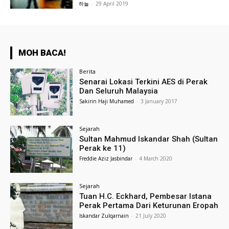
하늘
-
29 April 2019
MOH BACA!
Berita
Senarai Lokasi Terkini AES di Perak
Dan Seluruh Malaysia
Sakirin Haji Muhamed
-
3 January 2017
Sejarah
Sultan Mahmud Iskandar Shah (Sultan
Perak ke 11)
Freddie Aziz Jasbindar
-
4 March 2020
Sejarah
Tuan H.C. Eckhard, Pembesar Istana
Perak Pertama Dari Keturunan Eropah
Iskandar Zulqarnain
-
21 July 2020