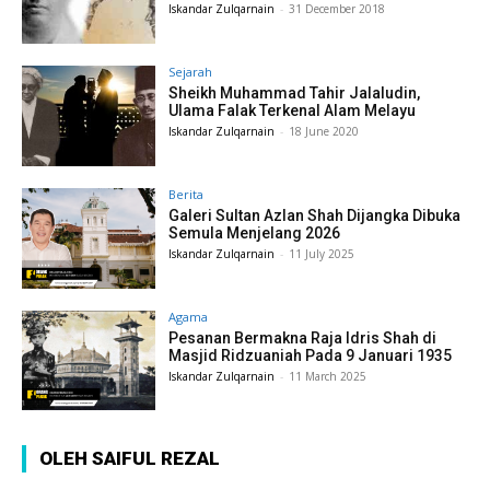
Iskandar Zulqarnain
-
31 December 2018
Sejarah
Sheikh Muhammad Tahir Jalaludin,
Ulama Falak Terkenal Alam Melayu
Iskandar Zulqarnain
-
18 June 2020
Berita
Galeri Sultan Azlan Shah Dijangka Dibuka
Semula Menjelang 2026
Iskandar Zulqarnain
-
11 July 2025
Agama
Pesanan Bermakna Raja Idris Shah di
Masjid Ridzuaniah Pada 9 Januari 1935
Iskandar Zulqarnain
-
11 March 2025
OLEH SAIFUL REZAL