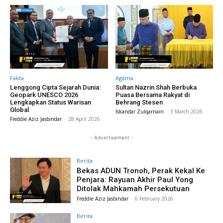
Fakta
Agama
Lenggong Cipta Sejarah Dunia:
Sultan Nazrin Shah Berbuka
Geopark UNESCO 2026
Puasa Bersama Rakyat di
Lengkapkan Status Warisan
Behrang Stesen
Global
Iskandar Zulqarnain
-
3 March 2026
Freddie Aziz Jasbindar
-
28 April 2026
- Advertisement -
Berita
Bekas ADUN Tronoh, Perak Kekal Ke
Penjara: Rayuan Akhir Paul Yong
Ditolak Mahkamah Persekutuan
Freddie Aziz Jasbindar
-
6 February 2026
Berita