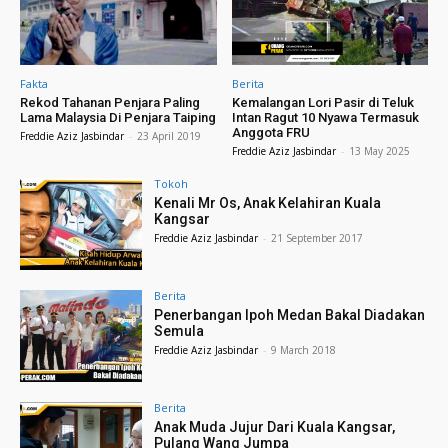
Fakta
Berita
Rekod Tahanan Penjara Paling
Kemalangan Lori Pasir di Teluk
Lama Malaysia Di Penjara Taiping
Intan Ragut 10 Nyawa Termasuk
Anggota FRU
Freddie Aziz Jasbindar
-
23 April 2019
Freddie Aziz Jasbindar
-
13 May 2025
Tokoh
Kenali Mr Os, Anak Kelahiran Kuala
Kangsar
Freddie Aziz Jasbindar
-
21 September 2017
Berita
Penerbangan Ipoh Medan Bakal Diadakan
Semula
Freddie Aziz Jasbindar
-
9 March 2018
Berita
Anak Muda Jujur Dari Kuala Kangsar,
Pulang Wang Jumpa