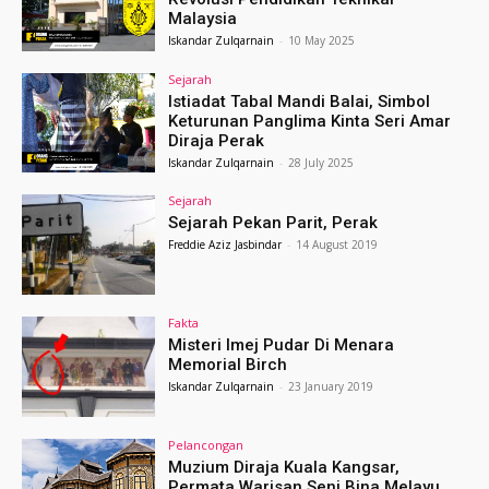
Malaysia
Iskandar Zulqarnain
-
10 May 2025
Sejarah
Istiadat Tabal Mandi Balai, Simbol
Keturunan Panglima Kinta Seri Amar
Diraja Perak
Iskandar Zulqarnain
-
28 July 2025
Sejarah
Sejarah Pekan Parit, Perak
Freddie Aziz Jasbindar
-
14 August 2019
Fakta
Misteri Imej Pudar Di Menara
Memorial Birch
Iskandar Zulqarnain
-
23 January 2019
Pelancongan
Muzium Diraja Kuala Kangsar,
Permata Warisan Seni Bina Melayu