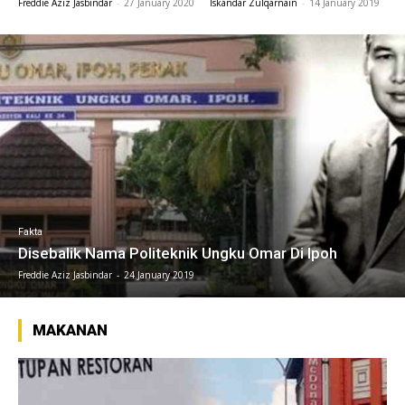
Freddie Aziz Jasbindar
-
27 January 2020
Iskandar Zulqarnain
-
14 January 2019
Fakta
Disebalik Nama Politeknik Ungku Omar Di Ipoh
Freddie Aziz Jasbindar
-
24 January 2019
MAKANAN