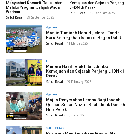
Menyantuni Komuniti Teluk Intan
Kemajuan dan Sejarah Panjang
Melalui Program Jelajah Waqaf
LHDN di Perak
Warisan
Saiful Rezal
-
19 February 2025
Saiful Rezal
-
29 September 2025
Agama
Masjid Tuminah Hamidi, Mercu Tanda
Baru Kemegahan Islam di Bagan Datuk
Saiful Rezal
-
11 March 2025
Fakta
Menara Hasil Teluk Intan, Simbol
Kemajuan dan Sejarah Panjang LHDN di
Perak
Saiful Rezal
-
19 February 2025
Agama
Majlis Penyerahan Lembu Bagi Ibadah
Qurban Sultan Nazrin Shah Untuk Daerah
Hilir Perak
Saiful Rezal
-
8 June 2025
Sukarelawan
Program Membersihkan Masjid Al-