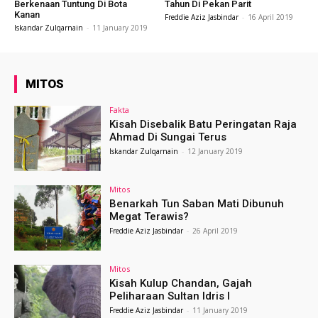
Berkenaan Tuntung Di Bota
Tahun Di Pekan Parit
Kanan
Freddie Aziz Jasbindar
-
16 April 2019
Iskandar Zulqarnain
-
11 January 2019
MITOS
Fakta
Kisah Disebalik Batu Peringatan Raja
Ahmad Di Sungai Terus
Iskandar Zulqarnain
-
12 January 2019
Mitos
Benarkah Tun Saban Mati Dibunuh
Megat Terawis?
Freddie Aziz Jasbindar
-
26 April 2019
Mitos
Kisah Kulup Chandan, Gajah
Peliharaan Sultan Idris I
Freddie Aziz Jasbindar
-
11 January 2019