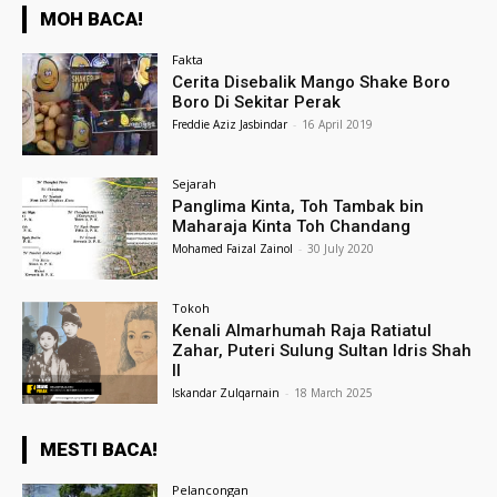
MOH BACA!
Fakta
Cerita Disebalik Mango Shake Boro
Boro Di Sekitar Perak
Freddie Aziz Jasbindar
-
16 April 2019
Sejarah
Panglima Kinta, Toh Tambak bin
Maharaja Kinta Toh Chandang
Mohamed Faizal Zainol
-
30 July 2020
Tokoh
Kenali Almarhumah Raja Ratiatul
Zahar, Puteri Sulung Sultan Idris Shah
II
Iskandar Zulqarnain
-
18 March 2025
MESTI BACA!
Pelancongan