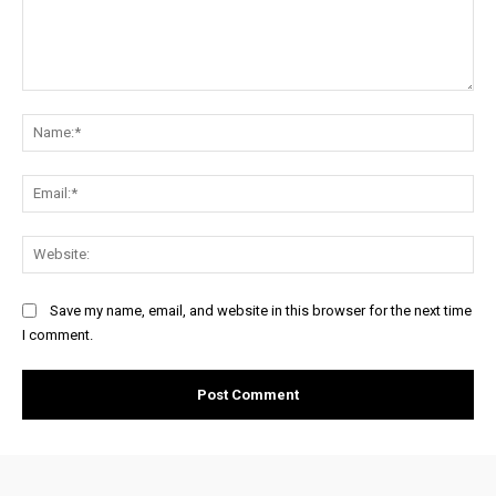
Comment:
Na
Ema
Web
Save my name, email, and website in this browser for the next time
I comment.