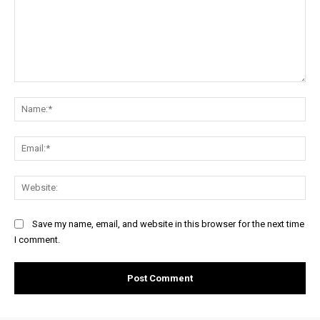
Comment:
Na
Ema
Web
Save my name, email, and website in this browser for the next time
I comment.