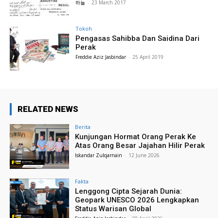
하늘
-
23 March 2017
Tokoh
Pengasas Sahibba Dan Saidina Dari
Perak
Freddie Aziz Jasbindar
-
25 April 2019
RELATED NEWS
Berita
Kunjungan Hormat Orang Perak Ke
Atas Orang Besar Jajahan Hilir Perak
Iskandar Zulqarnain
-
12 June 2026
Fakta
Lenggong Cipta Sejarah Dunia:
Geopark UNESCO 2026 Lengkapkan
Status Warisan Global