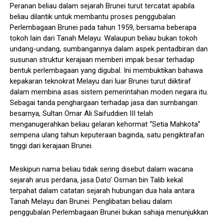
Peranan beliau dalam sejarah Brunei turut tercatat apabila
beliau dilantik untuk membantu proses penggubalan
Perlembagaan Brunei pada tahun 1959, bersama beberapa
tokoh lain dari Tanah Melayu. Walaupun beliau bukan tokoh
undang-undang, sumbangannya dalam aspek pentadbiran dan
susunan struktur kerajaan memberi impak besar terhadap
bentuk perlembagaan yang digubal. Ini membuktikan bahawa
kepakaran teknokrat Melayu dari luar Brunei turut diiktiraf
dalam membina asas sistem pemerintahan moden negara itu.
Sebagai tanda penghargaan terhadap jasa dan sumbangan
besarnya, Sultan Omar Ali Saifuddien III telah
menganugerahkan beliau gelaran kehormat “Setia Mahkota”
sempena ulang tahun keputeraan baginda, satu pengiktirafan
tinggi dari kerajaan Brunei.
Meskipun nama beliau tidak sering disebut dalam wacana
sejarah arus perdana, jasa Dato’ Osman bin Talib kekal
terpahat dalam catatan sejarah hubungan dua hala antara
Tanah Melayu dan Brunei. Penglibatan beliau dalam
penggubalan Perlembagaan Brunei bukan sahaja menunjukkan