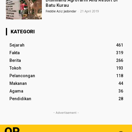
Disiniland Agrofarm And Resort Di
Batu Kurau
Freddie Aziz Jasbindar
-
21 April 2019
KATEGORI
Sejarah
461
Fakta
319
Berita
266
Tokoh
193
Pelancongan
118
Makanan
44
Agama
36
Pendidikan
28
- Advertisement -
OP