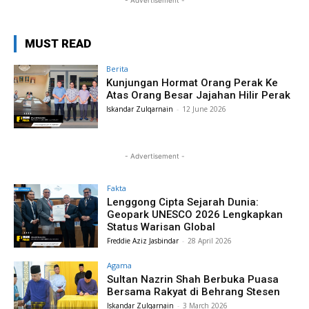
- Advertisement -
MUST READ
Berita
Kunjungan Hormat Orang Perak Ke
Atas Orang Besar Jajahan Hilir Perak
Iskandar Zulqarnain
-
12 June 2026
- Advertisement -
Fakta
Lenggong Cipta Sejarah Dunia:
Geopark UNESCO 2026 Lengkapkan
Status Warisan Global
Freddie Aziz Jasbindar
-
28 April 2026
Agama
Sultan Nazrin Shah Berbuka Puasa
Bersama Rakyat di Behrang Stesen
Iskandar Zulqarnain
-
3 March 2026