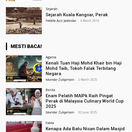
Sejarah
Sejarah Kuala Kangsar, Perak
Freddie Aziz Jasbindar
-
4 March 2019
MESTI BACA!
Agama
Kenali Tuan Haji Mohd Khair bin Haji
Mohd Taib, Tokoh Falak Terbilang
Negara
Iskandar Zulqarnain
-
2 March 2025
Berita
Enam Pelatih MAIPk Raih Pingat
Perak di Malaysia Culinary World Cup
2025
Iskandar Zulqarnain
-
30 June 2025
Fakta
Kenapa Ada Batu Nisan Dalam Masjid