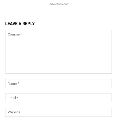
- Advertisement -
LEAVE A REPLY
Comment:
Na
Ema
Web