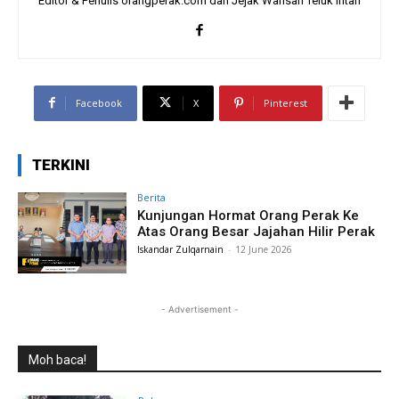
Editor & Penulis orangperak.com dan Jejak Warisan Teluk Intan
Facebook
X
Pinterest
TERKINI
Berita
Kunjungan Hormat Orang Perak Ke
Atas Orang Besar Jajahan Hilir Perak
Iskandar Zulqarnain
-
12 June 2026
- Advertisement -
Moh baca!