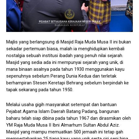
Majlis yang berlangsung di Masjid Raja Muda Musa II ini bukan
sekadar pertemuan biasa, malah ia menghidupkan kembali
nostalgia sebuah institusi ibadah yang penuh nilai sejarah.
Masjid yang sedia ada ini mempunyai sejarah yang unik, di
mana binaan asalnya pada tahun 1930 menggunakan kayu
sepenuhnya sebelum Perang Dunia Kedua dan terletak
berhampiran Stesen Keretapi Behrang sebelum berpindah ke
tapak sekarang pada tahun 1950.
Melalui usaha gigih masyarakat setempat dan bantuan
Pejabat Agama Islam Daerah Batang Padang, bangunan
baharu telah siap dibina pada tahun 1967 dan dirasmikan oleh
YM Raja Muda Musa II Ibni Almarhum Sultan Abdul Aziz.
Masjid yang mampu memuatkan 500 jemaah ini tetap gah
mempertahankan 25 tiang kayu yang unik serta ciri seni bina