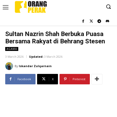
Sultan Nazrin Shah Berbuka Puasa
Bersama Rakyat di Behrang Stesen
AGAMA
3 March 2026
Updated:
3 March 2026
By
Iskandar Zulqarnain
Facebook
X
Pinterest