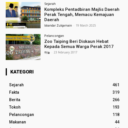
Sejarah
Kompleks Pentadbiran Majlis Daerah
Perak Tengah, Memacu Kemajuan
Daerah
Iskandar Zulqarnain
-
19 March 2025
Pelancongan
Zoo Taiping Beri Diskaun Hebat
Kepada Semua Warga Perak 2017
하늘
-
23 February 2017
KATEGORI
Sejarah
461
Fakta
319
Berita
266
Tokoh
193
Pelancongan
118
Makanan
44