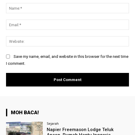
Na
Ema
Web
Save my name, email, and website in this browser for the next time
I comment.
MOH BACA!
Sejarah
Napier Freemason Lodge Teluk
Anson, Rumah Hantu Inggeris