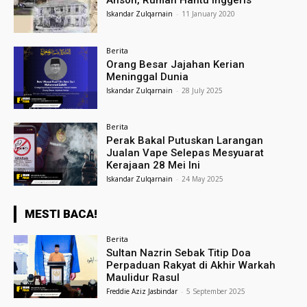
Iskandar Zulqarnain
-
11 January 2020
Berita
Orang Besar Jajahan Kerian
Meninggal Dunia
Iskandar Zulqarnain
-
28 July 2025
Berita
Perak Bakal Putuskan Larangan
Jualan Vape Selepas Mesyuarat
Kerajaan 28 Mei Ini
Iskandar Zulqarnain
-
24 May 2025
MESTI BACA!
Berita
Sultan Nazrin Sebak Titip Doa
Perpaduan Rakyat di Akhir Warkah
Maulidur Rasul
Freddie Aziz Jasbindar
-
5 September 2025