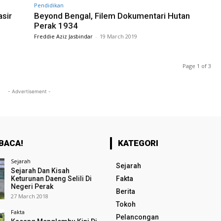
Pendidikan
sir
Beyond Bengal, Filem Dokumentari Hutan
Perak 1934
Freddie Aziz Jasbindar
-
19 March 2019
Page 1 of 3
- Advertisement -
BACA!
KATEGORI
Sejarah
Sejarah
Sejarah Dan Kisah
Keturunan Daeng Selili Di
Fakta
Negeri Perak
Berita
27 March 2018
Tokoh
Fakta
Pelancongan