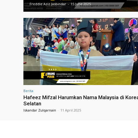
Freddie Aziz Jasbindar
-
15 June 2025
Berita
Hafeez Mifzal Harumkan Nama Malaysia di Kore
Selatan
Iskandar Zulqarnain
-
11 April 2025