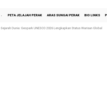
PETA JELAJAH PERAK
ARAS SUNGAI PERAK
BIO LINKS
P
hah Berbuka Puasa Bersama Rakyat di Behrang Stesen