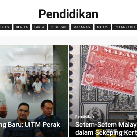
Pendidikan
TUAN
BERITA
FAKTA
HIBURAN
MAKANAN
MITOS
PELANCONG
Pendidikan
ng Baru: UiTM Perak
Setem-Setem Malaya
dalam Sekeping Ker