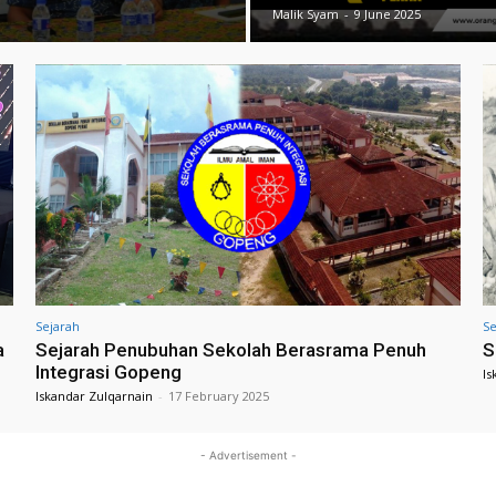
Malik Syam
-
9 June 2025
Sejarah
Se
a
Sejarah Penubuhan Sekolah Berasrama Penuh
S
Integrasi Gopeng
Is
Iskandar Zulqarnain
-
17 February 2025
- Advertisement -