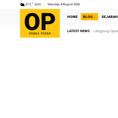
C
27.3
Ipoh
Saturday, 8 August 2026
OP
HOME
BLOG
SEJARAH
LATEST NEWS
Sultan Nazrin S
ORANG PERAK