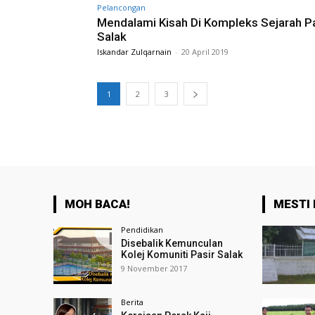
Pelancongan
Mendalami Kisah Di Kompleks Sejarah Pa
Salak
Iskandar Zulqarnain
-
20 April 2019
1
2
3
MOH BACA!
MESTI 
Pendidikan
Disebalik Kemunculan
Kolej Komuniti Pasir Salak
9 November 2017
Berita