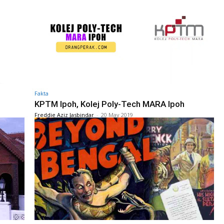
Fakta
KPTM Ipoh, Kolej Poly-Tech MARA Ipoh
Freddie Aziz Jasbindar
-
20 May 2019