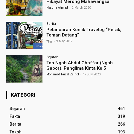
Hikayat Merong Mahawangsa
Nasuha Ahmad
-
2 March 2020
Berita
Pelancaran Komik Travelog “Perak,
Teman Datang”
하늘
-
9 May 2017
Sejarah
Toh Ngah Abdul Ghaffar (Ngah
Gapor), Panglima Kinta Ke 5
Mohamed Faizal Zainol
-
17 July 2020
KATEGORI
Sejarah
461
Fakta
319
Berita
266
Tokoh
193