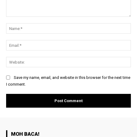
Comment:
Na
Ema
Web
Save my name, email, and website in this browser for the next time
I comment.
MOH BACA!