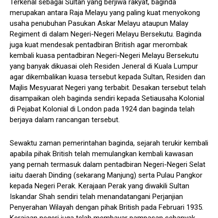
Terkenal sebagai Sultan yang berjiwa rakyat, baginda
merupakan antara Raja Melayu yang paling kuat menyokong
usaha penubuhan Pasukan Askar Melayu ataupun Malay
Regiment di dalam Negeri-Negeri Melayu Bersekutu. Baginda
juga kuat mendesak pentadbiran British agar merombak
kembali kuasa pentadbiran Negeri-Negeri Melayu Bersekutu
yang banyak dikuasai oleh Residen Jeneral di Kuala Lumpur
agar dikembalikan kuasa tersebut kepada Sultan, Residen dan
Majlis Mesyuarat Negeri yang terbabit. Desakan tersebut telah
disampaikan oleh baginda sendiri kepada Setiausaha Kolonial
di Pejabat Kolonial di London pada 1924 dan baginda telah
berjaya dalam rancangan tersebut.
Sewaktu zaman pemerintahan baginda, sejarah terukir kembali
apabila pihak British telah memulangkan kembali kawasan
yang pernah termasuk dalam pentadbiran Negeri-Negeri Selat
iaitu daerah Dinding (sekarang Manjung) serta Pulau Pangkor
kepada Negeri Perak. Kerajaan Perak yang diwakili Sultan
Iskandar Shah sendiri telah menandatangani Perjanjian
Penyerahan Wilayah dengan pihak British pada Februari 1935.
Kerajaan negeri juga telah membayar pampasan sebanyak