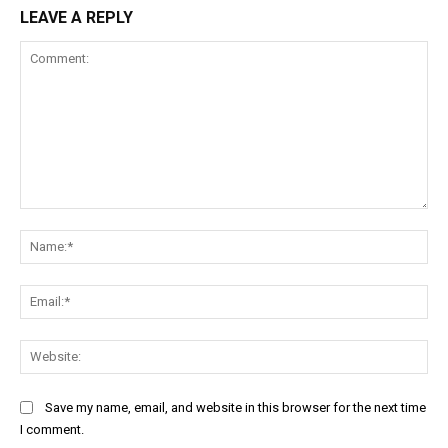
LEAVE A REPLY
Comment:
Na
Ema
Web
Save my name, email, and website in this browser for the next time
I comment.