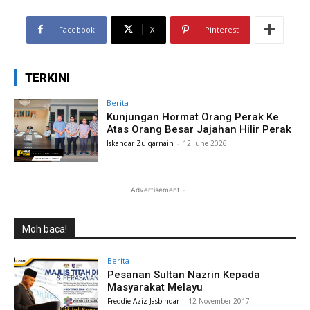
Facebook
X
Pinterest
TERKINI
Berita
Kunjungan Hormat Orang Perak Ke
Atas Orang Besar Jajahan Hilir Perak
Iskandar Zulqarnain
-
12 June 2026
- Advertisement -
Moh baca!
Berita
Pesanan Sultan Nazrin Kepada
Masyarakat Melayu
Freddie Aziz Jasbindar
-
12 November 2017