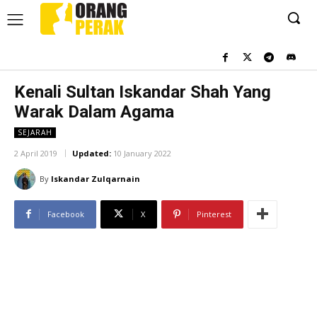
Kenali Sultan Iskandar Shah Yang
Warak Dalam Agama
SEJARAH
2 April 2019
Updated:
10 January 2022
By
Iskandar Zulqarnain
Facebook
X
Pinterest