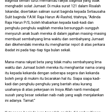
Baginda sendiri turut memantau rakyat baginda yang tidak
menghadiri solat Jumaat. Di muka surat 121 dalam Risalah
Iskandar, disertakan salinan surat baginda kepada Setiausaha
Sulit baginda Y.A.M. Raja Harun Al-Rashid, titahnya, “Adinda
Raja Harun P/S, boleh khabarkan kepada kadi-kadi dan
penghulu-penghulu wajiblah mereka bersungguh-sungguh
menyuruh anak buah mereka di dalam jajahan masing-masing
membuat sembahyang lima waktu dan sembahyang Jumaat
dan dikehendaki mereka itu menghantar repot di atas perkara
ibadat ini pada tiap-tiap tiga bulan sekali.
Mana-mana rakyat beta yang tidak mahu sembahyang lima
waktu dan Jumaat boleh mereka itu menghantar nama orang
itu kepada kekanda dengan seberapa segera dan kekanda
boleh pergi di mukim itu bicarakan hal itu. Siapa siapa kadi-
kadi dan penghulu-penghulu yang bantah atau kurang
usahanya di atas pekerjaan ini Insya Allah nanti mendapat
susah yang besar sekelian naib-naib yang wajib menjalankan
ini adanya. Tamat.”