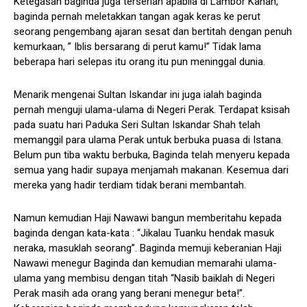
Ketegasan baginda juga terserlah apabila di Lambor Kanan,
baginda pernah meletakkan tangan agak keras ke perut
seorang pengembang ajaran sesat dan bertitah dengan penuh
kemurkaan, ” Iblis bersarang di perut kamu!” Tidak lama
beberapa hari selepas itu orang itu pun meninggal dunia.
Menarik mengenai Sultan Iskandar ini juga ialah baginda
pernah menguji ulama-ulama di Negeri Perak. Terdapat ksisah
pada suatu hari Paduka Seri Sultan Iskandar Shah telah
memanggil para ulama Perak untuk berbuka puasa di Istana.
Belum pun tiba waktu berbuka, Baginda telah menyeru kepada
semua yang hadir supaya menjamah makanan. Kesemua dari
mereka yang hadir terdiam tidak berani membantah.
Namun kemudian Haji Nawawi bangun memberitahu kepada
baginda dengan kata-kata : “Jikalau Tuanku hendak masuk
neraka, masuklah seorang”. Baginda memuji keberanian Haji
Nawawi menegur Baginda dan kemudian memarahi ulama-
ulama yang membisu dengan titah “Nasib baiklah di Negeri
Perak masih ada orang yang berani menegur beta!”.