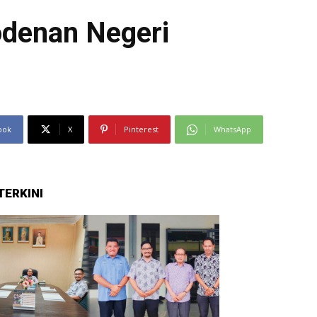
odenan Negeri
ook
X
Pinterest
WhatsApp
TERKINI