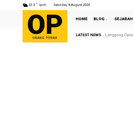
C
32.3
Ipoh
Saturday, 8 August 2026
OP
HOME
BLOG
SEJARAH
LATEST NEWS
Sultan Nazrin S
ORANG PERAK