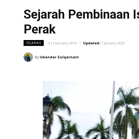
Sejarah Pembinaan I
Perak
21 February 2019
Updated:
7 January 2020
SEJARAH
By
Iskandar Zulqarnain