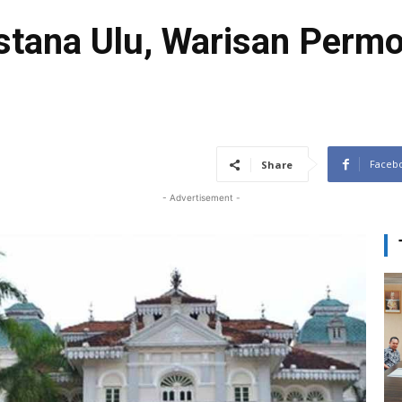
stana Ulu, Warisan Perm
Faceb
Share
- Advertisement -