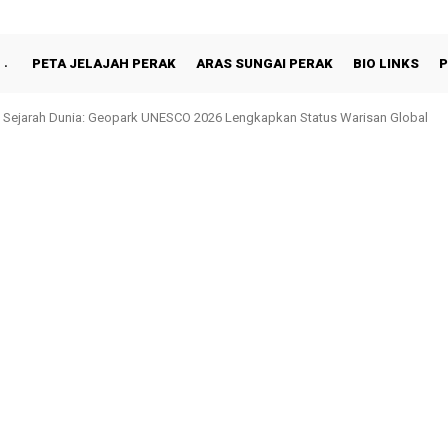
PETA JELAJAH PERAK
ARAS SUNGAI PERAK
BIO LINKS
P
hah Berbuka Puasa Bersama Rakyat di Behrang Stesen