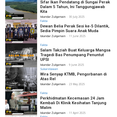
Sifar Ikan Pendatang di Sungai Perak
Dalam 5 Tahun, Ini Tanggungjawab
Kita
Iskandar Zulqarnain
-
30 July 2025
Fakta
Dewan Belia Perak Sesi ke-5 Dilantik,
Sedia Pimpin Suara Anak Muda
Iskandar Zulqarnain
-
11 June 2025
Fakta
Salam Takziah Buat Keluarga Mangsa
Tragedi Bas Penumpang Penuntut
UPSI
Iskandar Zulqarnain
-
9 June 2025
Sukarelawan
Wira Senyap KTMB, Pengorbanan di
Atas Rel
Iskandar Zulqarnain
-
23 May 2025
Fakta
Perkhidmatan Kecemasan 24 Jam
Kembali Di Klinik Kesihatan Tanjung
Malim
Iskandar Zulqarnain
-
11 April 2025
Fakta