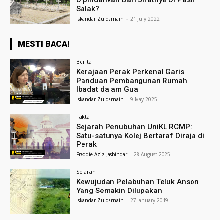
Dipindahkan Dari Jiratnya Di Pasir
Salak?
Iskandar Zulqarnain
-
21 July 2022
MESTI BACA!
Berita
Kerajaan Perak Perkenal Garis
Panduan Pembangunan Rumah
Ibadat dalam Gua
Iskandar Zulqarnain
-
9 May 2025
Fakta
Sejarah Penubuhan UniKL RCMP:
Satu-satunya Kolej Bertaraf Diraja di
Perak
Freddie Aziz Jasbindar
-
28 August 2025
Sejarah
Kewujudan Pelabuhan Teluk Anson
Yang Semakin Dilupakan
Iskandar Zulqarnain
-
27 January 2019