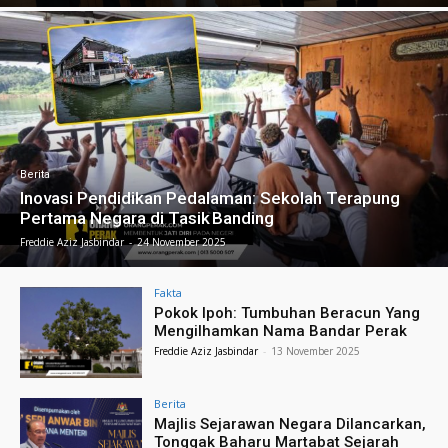
Berita
Inovasi Pendidikan Pedalaman: Sekolah Terapung
Pertama Negara di Tasik Banding
Freddie Aziz Jasbindar
-
24 November 2025
Fakta
Pokok Ipoh: Tumbuhan Beracun Yang
Mengilhamkan Nama Bandar Perak
Freddie Aziz Jasbindar
-
13 November 2025
Berita
Majlis Sejarawan Negara Dilancarkan,
Tonggak Baharu Martabat Sejarah