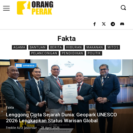
Fakta
AGAMA
BANTUAN
BERITA
HIBURAN
MAKANAN
MITOS
PELANCONGAN
PENDIDIKAN
POLITIK
Fakta
Lenggong Cipta Sejarah Dunia: Geopark UNESCO
2026 Lengkapkan Status Warisan Global
Freddie Aziz Jasbindar
-
28 April 2026