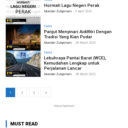
Hormati Lagu Negeri Perak
Iskandar Zulqarnain
-
5 April 2025
Fakta
Panjut Menyinari Aidilfitri Dengan
Tradisi Yang Kian Pudar
Iskandar Zulqarnain
-
28 March 2025
Fakta
Lebuhraya Pantai Barat (WCE),
Kemudahan Lengkap untuk
Perjalanan Lancar
Iskandar Zulqarnain
-
28 March 2025
1
2
3
- Advertisement -
MUST READ