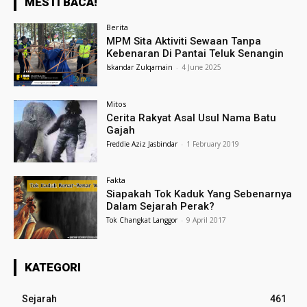
MESTI BACA!
Berita
MPM Sita Aktiviti Sewaan Tanpa
Kebenaran Di Pantai Teluk Senangin
Iskandar Zulqarnain
-
4 June 2025
Mitos
Cerita Rakyat Asal Usul Nama Batu
Gajah
Freddie Aziz Jasbindar
-
1 February 2019
Fakta
Siapakah Tok Kaduk Yang Sebenarnya
Dalam Sejarah Perak?
Tok Changkat Langgor
-
9 April 2017
KATEGORI
Sejarah
461