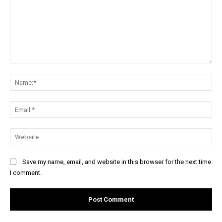
Comment:
Na
Ema
Web
Save my name, email, and website in this browser for the next time
I comment.