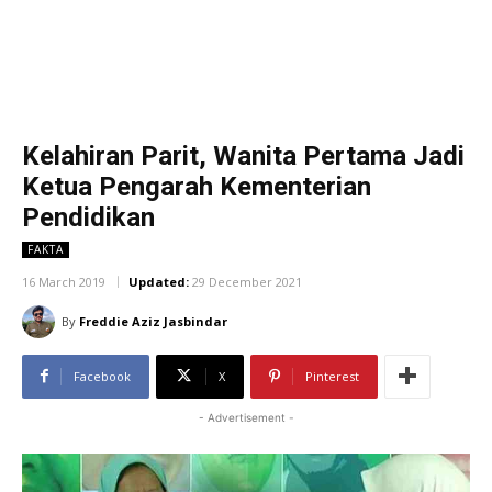
Kelahiran Parit, Wanita Pertama Jadi
Ketua Pengarah Kementerian
Pendidikan
FAKTA
16 March 2019
Updated:
29 December 2021
By
Freddie Aziz Jasbindar
Facebook
X
Pinterest
- Advertisement -