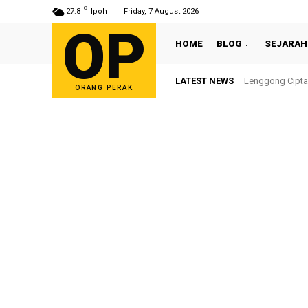
C
27.8
Ipoh
Friday, 7 August 2026
OP
HOME
BLOG
SEJARAH
LATEST NEWS
Lenggong Cipta Se
Sultan Nazrin 
ORANG PERAK