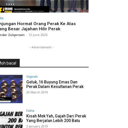
ita
njungan Hormat Orang Perak Ke Atas
ang Besar Jajahan Hilir Perak
andar Zulqarnain
-
12 June 2026
- Advertisement -
oh baca!
Sejarah
Geluk, 16 Buyung Emas Dan
Perak Dalam Kesultanan Perak
20 March 2019
Fakta
Kisah Mek Yah, Gajah Dari Perak
Yang Berjalan Lebih 200 Batu
3 January 2019