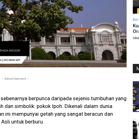
Ber
Ku
Or
Isk
M
- Advertisement -
ni sebenarnya berpunca daripada sejenis tumbuhan yang
ah dan simbolik: pokok Ipoh. Dikenali dalam dunia
han ini mempunyai getah yang sangat beracun dan
Asli untuk berburu.