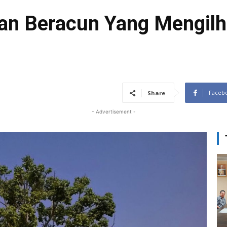
an Beracun Yang Mengi
Faceb
Share
- Advertisement -