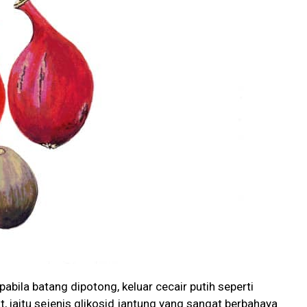
pabila batang dipotong, keluar cecair putih seperti
 iaitu sejenis glikosid jantung yang sangat berbahaya