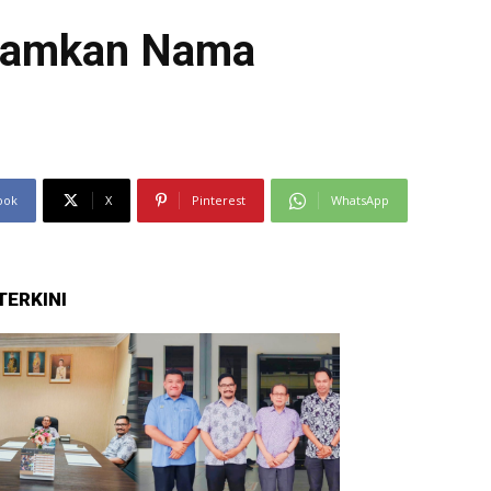
lhamkan Nama
ook
X
Pinterest
WhatsApp
TERKINI