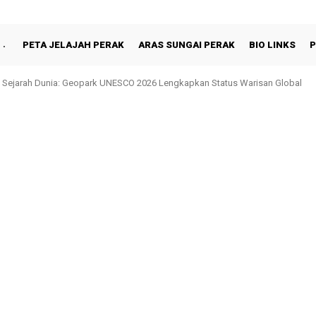
PETA JELAJAH PERAK
ARAS SUNGAI PERAK
BIO LINKS
P
jarah Dunia: Geopark UNESCO 2026 Lengkapkan Status Warisan Global
Shah Berbuka Puasa Bersama Rakyat di Behrang Stesen