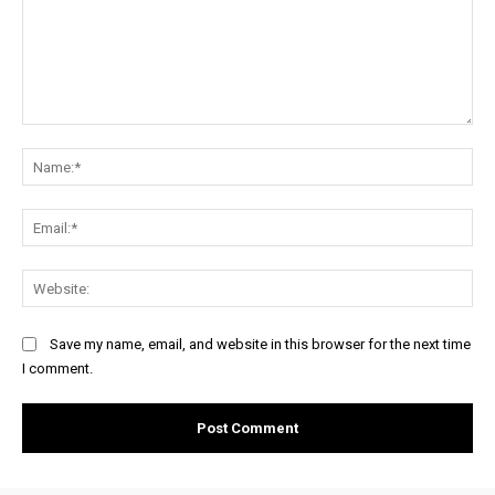
Comment:
Na
Ema
Web
Save my name, email, and website in this browser for the next time
I comment.