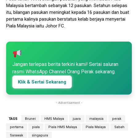
Malaysia bertambah sebanyak 12 pasukan. Setahun selepas
itu, bilangan pasukan meningkat kepada 16 pasukan dan buat
pertama kalinya pasukan berstatus kelab berjaya menyertai
Piala Malaysia iaitu Johor FC.
Jangan terlepas berita terkini kami! Sertai saluran
rasmi WhatsApp Channel Orang Perak sekarang.
Klik & Sertai Sekarang
- Advertisement -
TAGS
Brunei
HMS Malaya
juara
malaysia
perak
pertama
piala
Piala HMS Malaya
Piala Malaya
Sabah
Sarawak
singapura