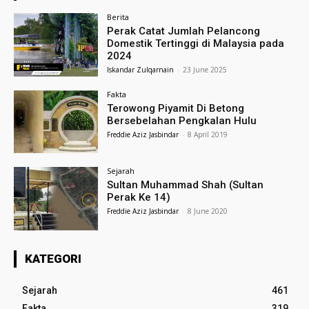
Berita
Perak Catat Jumlah Pelancong
Domestik Tertinggi di Malaysia pada
2024
Iskandar Zulqarnain
-
23 June 2025
Fakta
Terowong Piyamit Di Betong
Bersebelahan Pengkalan Hulu
Freddie Aziz Jasbindar
-
8 April 2019
Sejarah
Sultan Muhammad Shah (Sultan
Perak Ke 14)
Freddie Aziz Jasbindar
-
8 June 2020
KATEGORI
Sejarah
461
Fakta
319