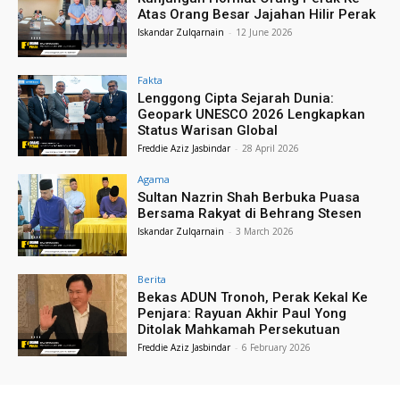
Atas Orang Besar Jajahan Hilir Perak
Iskandar Zulqarnain
-
12 June 2026
Fakta
Lenggong Cipta Sejarah Dunia:
Geopark UNESCO 2026 Lengkapkan
Status Warisan Global
Freddie Aziz Jasbindar
-
28 April 2026
Agama
Sultan Nazrin Shah Berbuka Puasa
Bersama Rakyat di Behrang Stesen
Iskandar Zulqarnain
-
3 March 2026
Berita
Bekas ADUN Tronoh, Perak Kekal Ke
Penjara: Rayuan Akhir Paul Yong
Ditolak Mahkamah Persekutuan
Freddie Aziz Jasbindar
-
6 February 2026