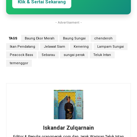
Klik & Sertai Sekarang
- Advertisement -
TAGS
Baung Ekor Merah
Baung Sungai
chenderoh
Ikan Pendatang
Jelawat Siam
Kenering
Lampam Sungai
Peacock Bass
Sebarau
sungai perak
Teluk Intan
temenggor
Iskandar Zulqarnain
Editor & Penulis orangperak.com dan Jejak Warisan Teluk Intan