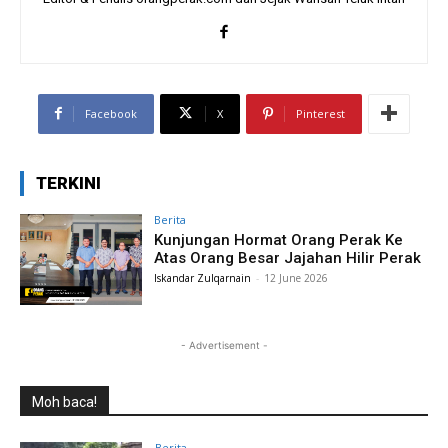
Facebook
X
Pinterest
TERKINI
Berita
Kunjungan Hormat Orang Perak Ke
Atas Orang Besar Jajahan Hilir Perak
Iskandar Zulqarnain
-
12 June 2026
- Advertisement -
Moh baca!
Berita