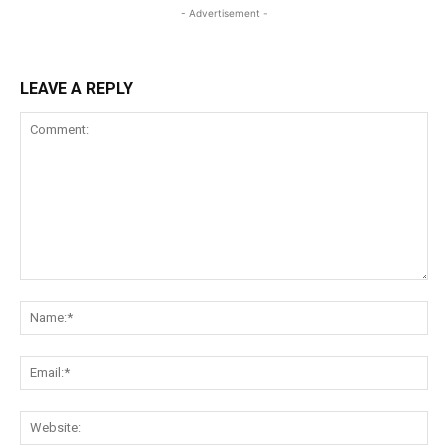
- Advertisement -
LEAVE A REPLY
Comment:
Na
Ema
Web