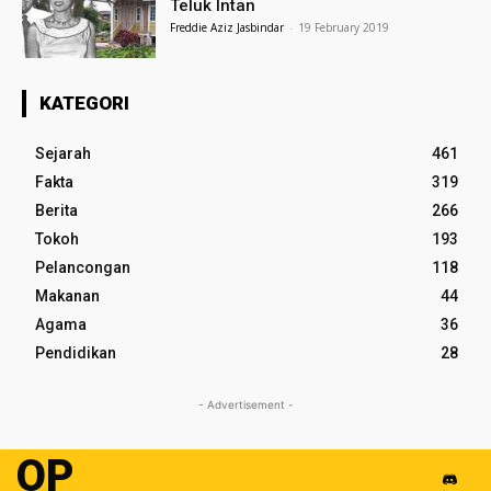
Teluk Intan
Freddie Aziz Jasbindar
-
19 February 2019
KATEGORI
Sejarah
461
Fakta
319
Berita
266
Tokoh
193
Pelancongan
118
Makanan
44
Agama
36
Pendidikan
28
- Advertisement -
OP