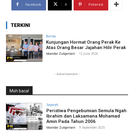
Facebook
X
Pinterest
TERKINI
Berita
Kunjungan Hormat Orang Perak Ke
Atas Orang Besar Jajahan Hilir Perak
Iskandar Zulqarnain
-
12 June 2026
- Advertisement -
Moh baca!
Sejarah
Peristiwa Pengebumian Semula Ngah
Ibrahim dan Laksamana Mohamad
Amin Pada Tahun 2006
Iskandar Zulqarnain
-
9 September 2025