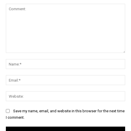
Comment:
Na
Ema
Web
Save my name, email, and website in this browser for the next time
I comment.