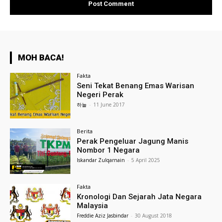
MOH BACA!
Fakta
Seni Tekat Benang Emas Warisan
Negeri Perak
하늘
-
11 June 2017
Berita
Perak Pengeluar Jagung Manis
Nombor 1 Negara
Iskandar Zulqarnain
-
5 April 2025
Fakta
Kronologi Dan Sejarah Jata Negara
Malaysia
Freddie Aziz Jasbindar
-
30 August 2018