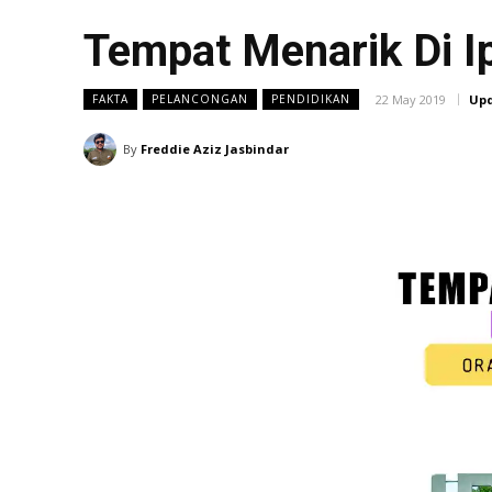
Tempat Menarik Di I
22 May 2019
Upd
FAKTA
PELANCONGAN
PENDIDIKAN
By
Freddie Aziz Jasbindar