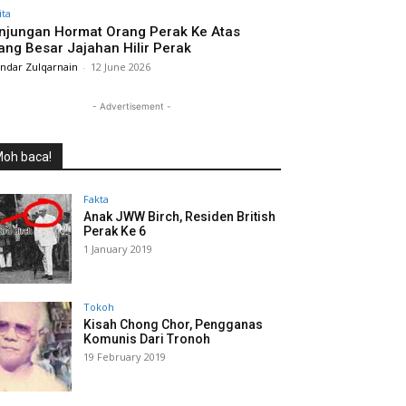
ita
njungan Hormat Orang Perak Ke Atas
ang Besar Jajahan Hilir Perak
andar Zulqarnain
-
12 June 2026
- Advertisement -
oh baca!
Fakta
Anak JWW Birch, Residen British
Perak Ke 6
1 January 2019
Tokoh
Kisah Chong Chor, Pengganas
Komunis Dari Tronoh
19 February 2019