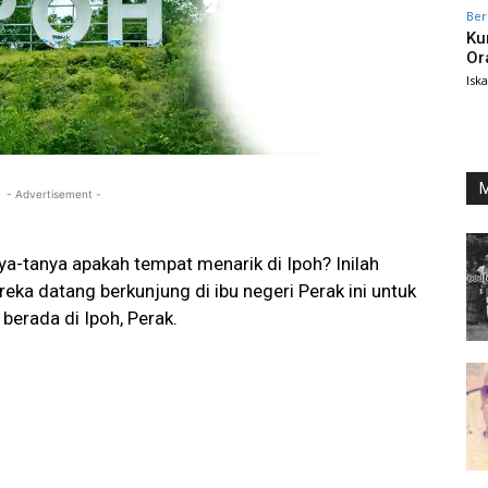
Ber
Ku
Or
Isk
M
- Advertisement -
nya-tanya apakah tempat menarik di Ipoh? Inilah
eka datang berkunjung di ibu negeri Perak ini untuk
berada di Ipoh, Perak.