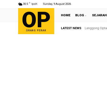
C
30.5
Ipoh
Sunday, 9 August 2026
OP
HOME
BLOG
SEJARAH
LATEST NEWS
Lenggong Cipta Se
Sultan Nazrin S
ORANG PERAK