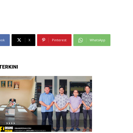
ook
X
Pinterest
WhatsApp
TERKINI