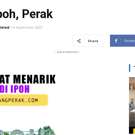
poh, Perak
ated:
14 September 2023
Faceb
Share
- Advertisement -