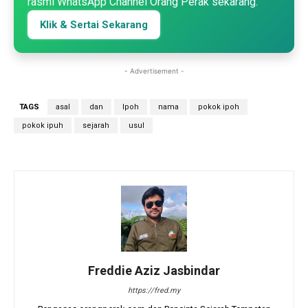
rasmi WhatsApp Channel Orang Perak sekarang.
Klik & Sertai Sekarang
- Advertisement -
TAGS
asal
dan
Ipoh
nama
pokok ipoh
pokok ipuh
sejarah
usul
Freddie Aziz Jasbindar
https://fred.my