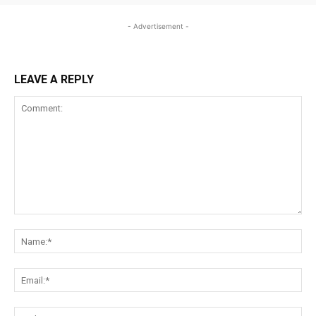
- Advertisement -
LEAVE A REPLY
Comment:
Na
Ema
Web