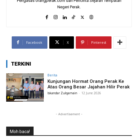
Pengasas orangperak.com dan Pencinta Sejarah Tempatan
Negeri Perak.
Facebook
X
Pinterest
TERKINI
Berita
Kunjungan Hormat Orang Perak Ke
Atas Orang Besar Jajahan Hilir Perak
Iskandar Zulqarnain
-
12 June 2026
- Advertisement -
Moh baca!