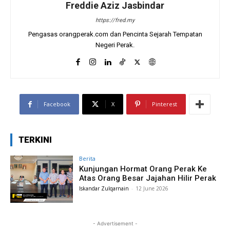
Freddie Aziz Jasbindar
https://fred.my
Pengasas orangperak.com dan Pencinta Sejarah Tempatan
Negeri Perak.
Facebook
X
Pinterest
TERKINI
Berita
Kunjungan Hormat Orang Perak Ke
Atas Orang Besar Jajahan Hilir Perak
Iskandar Zulqarnain
-
12 June 2026
- Advertisement -