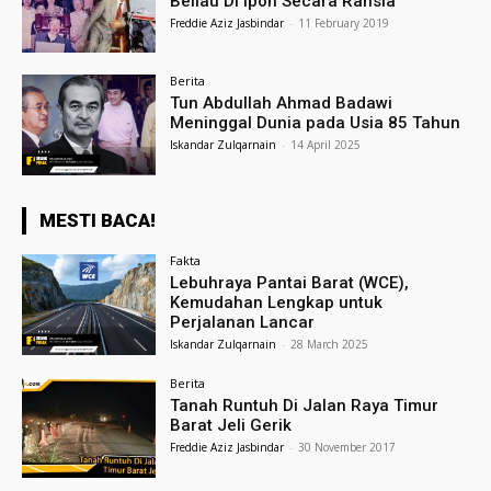
Beliau Di Ipoh Secara Rahsia
Freddie Aziz Jasbindar
-
11 February 2019
Berita
Tun Abdullah Ahmad Badawi
Meninggal Dunia pada Usia 85 Tahun
Iskandar Zulqarnain
-
14 April 2025
MESTI BACA!
Fakta
Lebuhraya Pantai Barat (WCE),
Kemudahan Lengkap untuk
Perjalanan Lancar
Iskandar Zulqarnain
-
28 March 2025
Berita
Tanah Runtuh Di Jalan Raya Timur
Barat Jeli Gerik
Freddie Aziz Jasbindar
-
30 November 2017