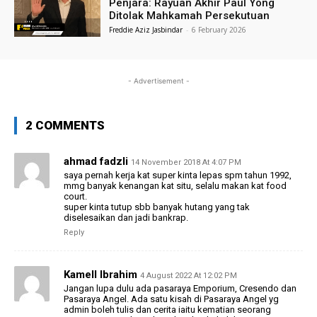
Penjara: Rayuan Akhir Paul Yong
Ditolak Mahkamah Persekutuan
Freddie Aziz Jasbindar
-
6 February 2026
- Advertisement -
2 COMMENTS
ahmad fadzli
14 November 2018 At 4:07 PM
saya pernah kerja kat super kinta lepas spm tahun 1992,
mmg banyak kenangan kat situ, selalu makan kat food
court.
super kinta tutup sbb banyak hutang yang tak
diselesaikan dan jadi bankrap.
Reply
Kamell Ibrahim
4 August 2022 At 12:02 PM
Jangan lupa dulu ada pasaraya Emporium, Cresendo dan
Pasaraya Angel. Ada satu kisah di Pasaraya Angel yg
admin boleh tulis dan cerita iaitu kematian seorang