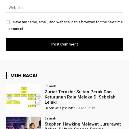
Web
Save my name, email, and website in this browser for the next time
I comment.
MOH BACA!
Sejarah
Zuriat Terakhir Sultan Perak Dan
Keturunan Raja Melaka Di Sebelah
Lelaki
Freddie Aziz Jasbindar
-
3 April 2019
Sejarah
Stephen Hawking Melawat Jururawat