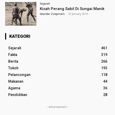
Sejarah
Kisah Perang Sabil Di Sungai Manik
Iskandar Zulqarnain
-
10 January 2019
KATEGORI
Sejarah
461
Fakta
319
Berita
266
Tokoh
193
Pelancongan
118
Makanan
44
Agama
36
Pendidikan
28
- Advertisement -