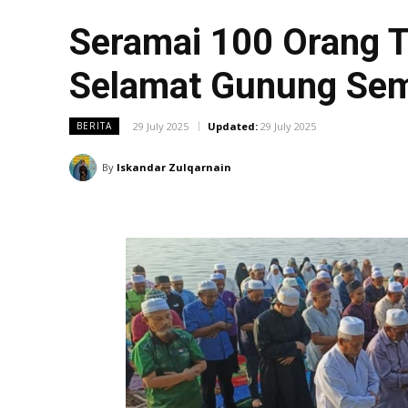
Seramai 100 Orang T
Selamat Gunung Sem
29 July 2025
Updated:
29 July 2025
BERITA
By
Iskandar Zulqarnain