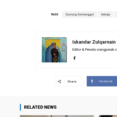
TAGS
Gunung Semanggol
Istisqa
Iskandar Zulqarnain
Editor & Penulis orangperak.
Facebook
Share
RELATED NEWS