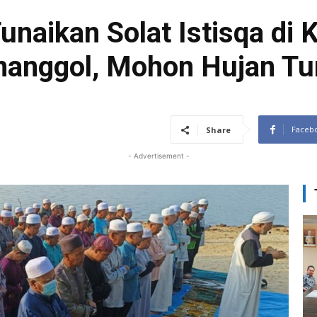
unaikan Solat Istisqa di
anggol, Mohon Hujan Tu
Faceb
Share
- Advertisement -