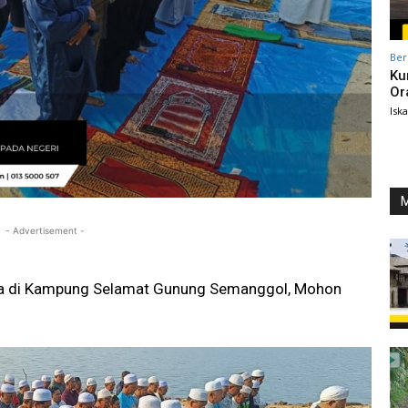
Ber
Ku
Or
Isk
M
- Advertisement -
sqa di Kampung Selamat Gunung Semanggol, Mohon