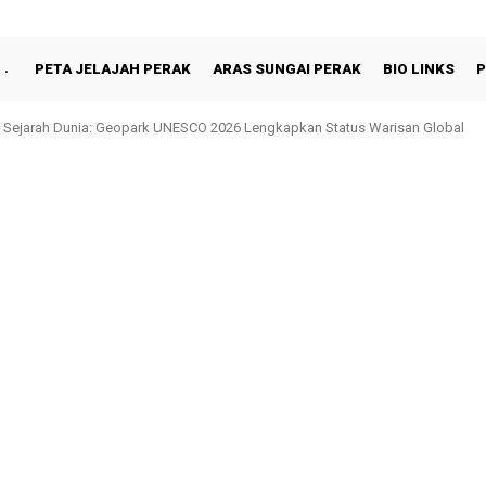
PETA JELAJAH PERAK
ARAS SUNGAI PERAK
BIO LINKS
P
hah Berbuka Puasa Bersama Rakyat di Behrang Stesen