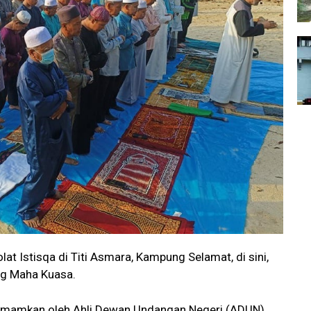
at Istisqa di Titi Asmara, Kampung Selamat, di sini,
ng Maha Kuasa.
diimamkan oleh Ahli Dewan Undangan Negeri (ADUN)