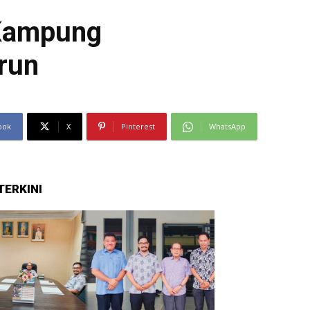
 Kampung
run
ook
X
Pinterest
WhatsApp
TERKINI