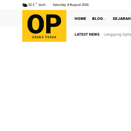
C
32.3
Ipoh
Saturday, 8 August 2026
OP
HOME
BLOG
SEJARAH
LATEST NEWS
Sultan Nazrin S
ORANG PERAK