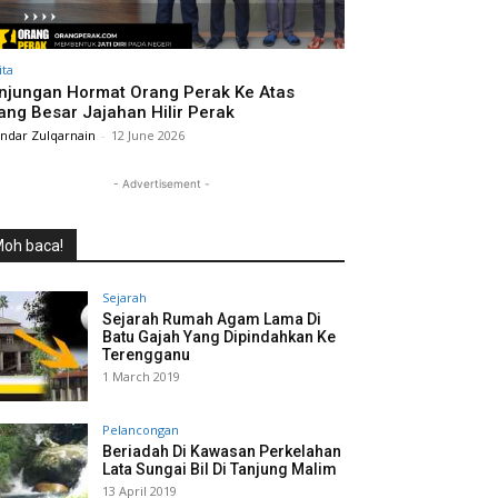
ita
njungan Hormat Orang Perak Ke Atas
ang Besar Jajahan Hilir Perak
andar Zulqarnain
-
12 June 2026
- Advertisement -
oh baca!
Sejarah
Sejarah Rumah Agam Lama Di
Batu Gajah Yang Dipindahkan Ke
Terengganu
1 March 2019
Pelancongan
Beriadah Di Kawasan Perkelahan
Lata Sungai Bil Di Tanjung Malim
13 April 2019