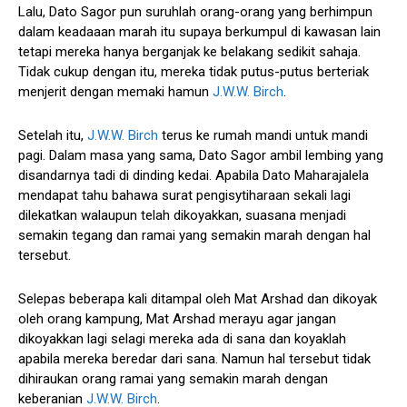
Lalu, Dato Sagor pun suruhlah orang-orang yang berhimpun
dalam keadaaan marah itu supaya berkumpul di kawasan lain
tetapi mereka hanya berganjak ke belakang sedikit sahaja.
Tidak cukup dengan itu, mereka tidak putus-putus berteriak
menjerit dengan memaki hamun
J.W.W. Birch
.
Setelah itu,
J.W.W. Birch
terus ke rumah mandi untuk mandi
pagi. Dalam masa yang sama, Dato Sagor ambil lembing yang
disandarnya tadi di dinding kedai. Apabila Dato Maharajalela
mendapat tahu bahawa surat pengisytiharaan sekali lagi
dilekatkan walaupun telah dikoyakkan, suasana menjadi
semakin tegang dan ramai yang semakin marah dengan hal
tersebut.
Selepas beberapa kali ditampal oleh Mat Arshad dan dikoyak
oleh orang kampung, Mat Arshad merayu agar jangan
dikoyakkan lagi selagi mereka ada di sana dan koyaklah
apabila mereka beredar dari sana. Namun hal tersebut tidak
dihiraukan orang ramai yang semakin marah dengan
keberanian
J.W.W. Birch
.