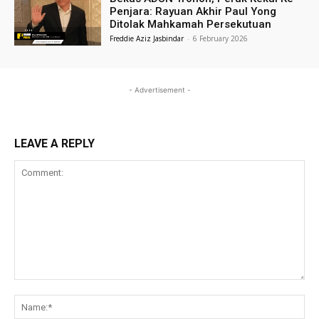
Penjara: Rayuan Akhir Paul Yong
Ditolak Mahkamah Persekutuan
Freddie Aziz Jasbindar
-
6 February 2026
- Advertisement -
LEAVE A REPLY
Comment:
Na