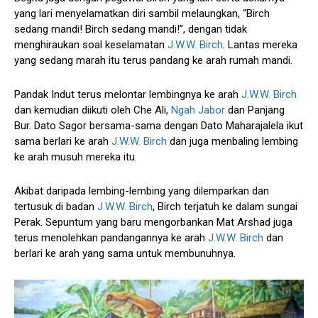
yang lari menyelamatkan diri sambil melaungkan, “Birch
sedang mandi! Birch sedang mandi!”, dengan tidak
menghiraukan soal keselamatan
J.W.W. Birch
. Lantas mereka
yang sedang marah itu terus pandang ke arah rumah mandi.
Pandak Indut terus melontar lembingnya ke arah
J.W.W. Birch
dan kemudian diikuti oleh Che Ali,
Ngah Jabor
dan Panjang
Bur. Dato Sagor bersama-sama dengan Dato Maharajalela ikut
sama berlari ke arah
J.W.W. Birch
dan juga menbaling lembing
ke arah musuh mereka itu.
Akibat daripada lembing-lembing yang dilemparkan dan
tertusuk di badan
J.W.W. Birch
, Birch terjatuh ke dalam sungai
Perak. Sepuntum yang baru mengorbankan Mat Arshad juga
terus menolehkan pandangannya ke arah
J.W.W. Birch
dan
berlari ke arah yang sama untuk membunuhnya.