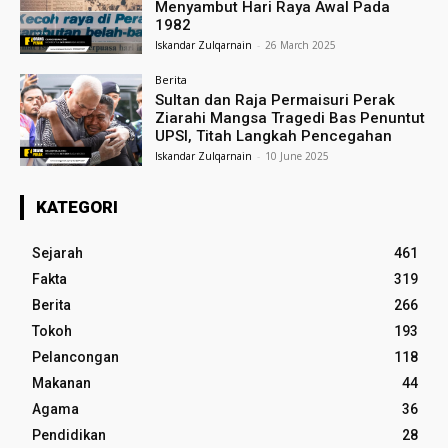
Menyambut Hari Raya Awal Pada
1982
Iskandar Zulqarnain
-
26 March 2025
Berita
Sultan dan Raja Permaisuri Perak
Ziarahi Mangsa Tragedi Bas Penuntut
UPSI, Titah Langkah Pencegahan
Iskandar Zulqarnain
-
10 June 2025
KATEGORI
Sejarah
461
Fakta
319
Berita
266
Tokoh
193
Pelancongan
118
Makanan
44
Agama
36
Pendidikan
28