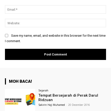
Ema
Web
Save my name, email, and website in this browser for the next time
I comment.
MOH BACA!
Sejarah
Tempat Bersejarah di Perak Darul
Ridzuan
Sakirin Haji Muhamed
-
20 December 2016