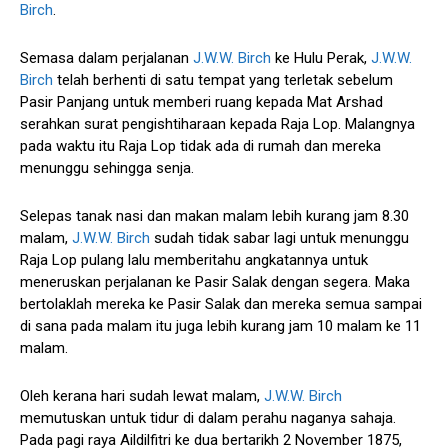
Birch
.
Semasa dalam perjalanan
J.W.W. Birch
ke Hulu Perak,
J.W.W.
Birch
telah berhenti di satu tempat yang terletak sebelum
Pasir Panjang untuk memberi ruang kepada Mat Arshad
serahkan surat pengishtiharaan kepada Raja Lop. Malangnya
pada waktu itu Raja Lop tidak ada di rumah dan mereka
menunggu sehingga senja.
Selepas tanak nasi dan makan malam lebih kurang jam 8.30
malam,
J.W.W. Birch
sudah tidak sabar lagi untuk menunggu
Raja Lop pulang lalu memberitahu angkatannya untuk
meneruskan perjalanan ke Pasir Salak dengan segera. Maka
bertolaklah mereka ke Pasir Salak dan mereka semua sampai
di sana pada malam itu juga lebih kurang jam 10 malam ke 11
malam.
Oleh kerana hari sudah lewat malam,
J.W.W. Birch
memutuskan untuk tidur di dalam perahu naganya sahaja.
Pada pagi raya Aildilfitri ke dua bertarikh 2 November 1875,