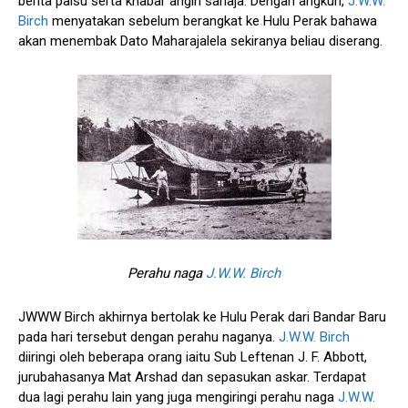
berita palsu serta khabar angin sahaja. Dengan angkuh,
J.W.W.
Birch
menyatakan sebelum berangkat ke Hulu Perak bahawa
akan menembak Dato Maharajalela sekiranya beliau diserang.
Perahu naga
J.W.W. Birch
JWWW Birch akhirnya bertolak ke Hulu Perak dari Bandar Baru
pada hari tersebut dengan perahu naganya.
J.W.W. Birch
diiringi oleh beberapa orang iaitu Sub Leftenan J. F. Abbott,
jurubahasanya Mat Arshad dan sepasukan askar. Terdapat
dua lagi perahu lain yang juga mengiringi perahu naga
J.W.W.