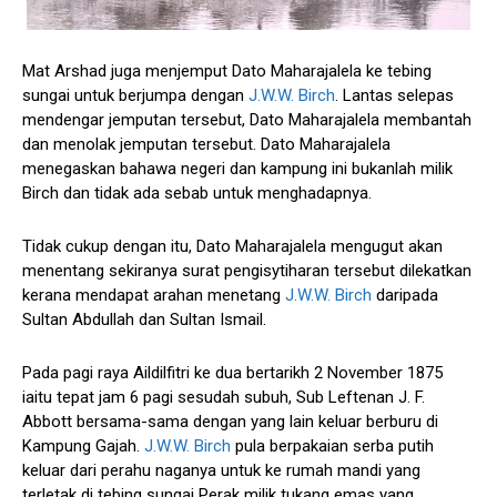
Mat Arshad juga menjemput Dato Maharajalela ke tebing
sungai untuk berjumpa dengan
J.W.W. Birch
. Lantas selepas
mendengar jemputan tersebut, Dato Maharajalela membantah
dan menolak jemputan tersebut. Dato Maharajalela
menegaskan bahawa negeri dan kampung ini bukanlah milik
Birch dan tidak ada sebab untuk menghadapnya.
Tidak cukup dengan itu, Dato Maharajalela mengugut akan
menentang sekiranya surat pengisytiharan tersebut dilekatkan
kerana mendapat arahan menetang
J.W.W. Birch
daripada
Sultan Abdullah dan Sultan Ismail.
Pada pagi raya Aildilfitri ke dua bertarikh 2 November 1875
iaitu tepat jam 6 pagi sesudah subuh, Sub Leftenan J. F.
Abbott bersama-sama dengan yang lain keluar berburu di
Kampung Gajah.
J.W.W. Birch
pula berpakaian serba putih
keluar dari perahu naganya untuk ke rumah mandi yang
terletak di tebing sungai Perak milik tukang emas yang