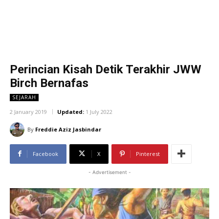
Perincian Kisah Detik Terakhir JWW
Birch Bernafas
SEJARAH
2 January 2019
Updated:
1 July 2022
By
Freddie Aziz Jasbindar
Facebook
X
Pinterest
- Advertisement -