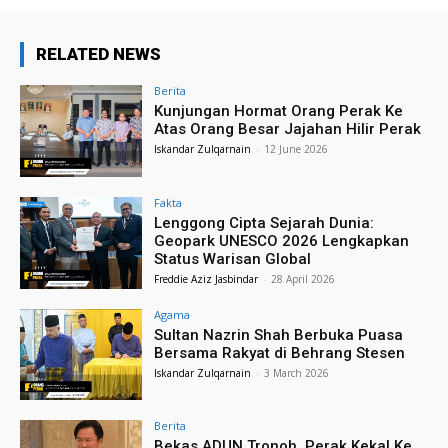
RELATED NEWS
Berita
Kunjungan Hormat Orang Perak Ke
Atas Orang Besar Jajahan Hilir Perak
Iskandar Zulqarnain
-
12 June 2026
Fakta
Lenggong Cipta Sejarah Dunia:
Geopark UNESCO 2026 Lengkapkan
Status Warisan Global
Freddie Aziz Jasbindar
-
28 April 2026
Agama
Sultan Nazrin Shah Berbuka Puasa
Bersama Rakyat di Behrang Stesen
Iskandar Zulqarnain
-
3 March 2026
Berita
Bekas ADUN Tronoh, Perak Kekal Ke