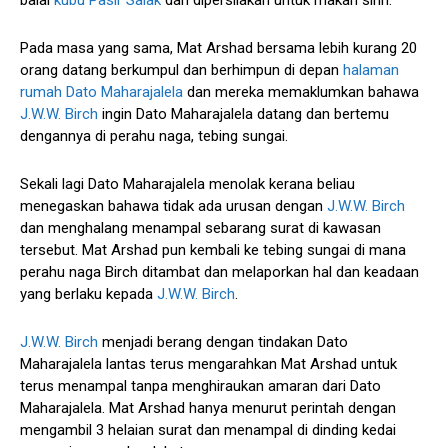
Pada masa yang sama, Mat Arshad bersama lebih kurang 20
orang datang berkumpul dan berhimpun di depan
halaman
rumah Dato Maharajalela
dan mereka memaklumkan bahawa
J.W.W. Birch
ingin Dato Maharajalela datang dan bertemu
dengannya di perahu naga, tebing sungai.
Sekali lagi Dato Maharajalela menolak kerana beliau
menegaskan bahawa tidak ada urusan dengan
J.W.W. Birch
dan menghalang menampal sebarang surat di kawasan
tersebut. Mat Arshad pun kembali ke tebing sungai di mana
perahu naga Birch ditambat dan melaporkan hal dan keadaan
yang berlaku kepada
J.W.W. Birch
.
J.W.W. Birch
menjadi berang dengan tindakan Dato
Maharajalela lantas terus mengarahkan Mat Arshad untuk
terus menampal tanpa menghiraukan amaran dari Dato
Maharajalela. Mat Arshad hanya menurut perintah dengan
mengambil 3 helaian surat dan menampal di dinding kedai