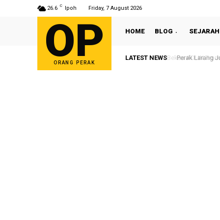
C
26.6
Ipoh
Friday, 7 August 2026
OP
HOME
BLOG
SEJARAH
LATEST NEWS
Perak Larang Ju
ORANG PERAK