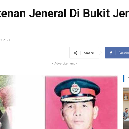
nan Jeneral Di Bukit Jen
r 2021
Faceb
Share
- Advertisement -