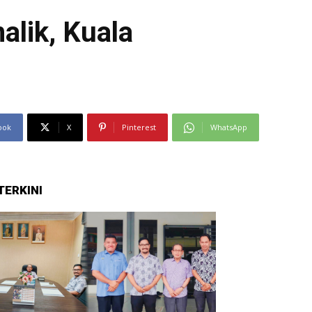
alik, Kuala
ook
X
Pinterest
WhatsApp
TERKINI