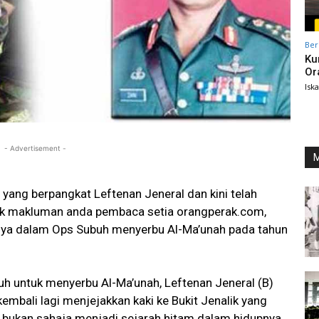
Ber
Ku
Or
Isk
- Advertisement -
M
 yang berpangkat Leftenan Jeneral dan kini telah
ntuk makluman anda pembaca setia orangperak.com,
nnya dalam Ops Subuh menyerbu Al-Ma’unah pada tahun
uh untuk menyerbu Al-Ma’unah, Leftenan Jeneral (B)
kembali lagi menjejakkan kaki ke Bukit Jenalik yang
ut bukan sahaja menjadi sejarah hitam dalam hidupnya,