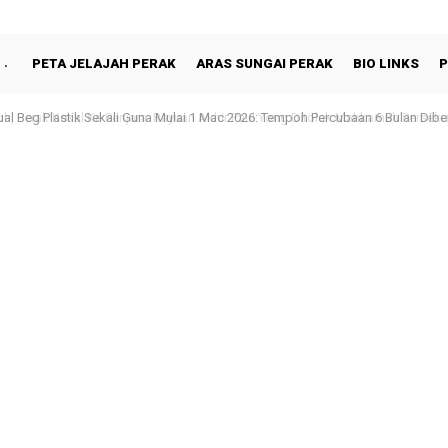
PETA JELAJAH PERAK
ARAS SUNGAI PERAK
BIO LINKS
P
al Beg Plastik Sekali Guna Mulai 1 Mac 2026: Tempoh Percubaan 6 Bulan Diber