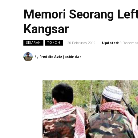
Memori Seorang Lefte
Kangsar
20 February 2019
Updated:
9 Decembe
SEJARAH
TOKOH
By
Freddie Aziz Jasbindar