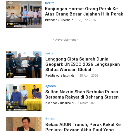
Berita
Kunjungan Hormat Orang Perak Ke
Atas Orang Besar Jajahan Hilir Perak
Iskandar Zulqarnain
-
12 June 2026
- Advertisement -
Fakta
Lenggong Cipta Sejarah Dunia:
Geopark UNESCO 2026 Lengkapkan
Status Warisan Global
Freddie Aziz Jasbindar
-
28 April 2026
Agama
Sultan Nazrin Shah Berbuka Puasa
Bersama Rakyat di Behrang Stesen
Iskandar Zulqarnain
-
3 March 2026
Berita
Bekas ADUN Tronoh, Perak Kekal Ke
Penjara: Rayuan Akhir Paul Yong