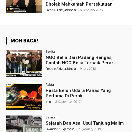
Ditolak Mahkamah Persekutuan
Freddie Aziz Jasbindar
-
6 February 2026
MOH BACA!
Berita
NGO Belia Dari Padang Rengas,
Contoh NGO Belia Terbaik Perak
Freddie Aziz Jasbindar
-
9 July 2018
Fakta
Pesta Belon Udara Panas Yang
Pertama Di Perak
하늘
-
8 September 2017
Sejarah
Sejarah Dan Asal Usul Tanjung Malim
Iskandar Zulqarnain
-
20 January 2019