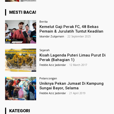
MESTI BACA!
Berita
Kemelut Gaji Perak FC, 48 Bekas
Pemain & Jurulatih Tuntut Keadilan
Iskandar Zulqarnain
-
22 September 2025
Sejarah
Kisah Lagenda Puteri Limau Purut Di
Perak (Bahagian 1)
Freddie Aziz Jasbindar
-
12 March 2017
Pelancongan
Uniknya Pekan Jumaat Di Kampung
Sungai Bayor, Selama
Freddie Aziz Jasbindar
-
21 April 2019
KATEGORI