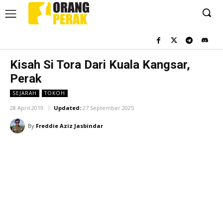
Kisah Si Tora Dari Kuala Kangsar,
Perak
SEJARAH
TOKOH
28 April 2019
Updated:
27 September 2025
By
Freddie Aziz Jasbindar