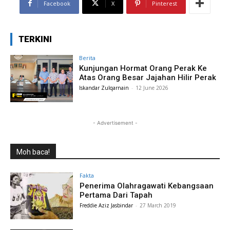
Facebook
X
Pinterest
TERKINI
Berita
Kunjungan Hormat Orang Perak Ke
Atas Orang Besar Jajahan Hilir Perak
Iskandar Zulqarnain
-
12 June 2026
- Advertisement -
Moh baca!
Fakta
Penerima Olahragawati Kebangsaan
Pertama Dari Tapah
Freddie Aziz Jasbindar
-
27 March 2019