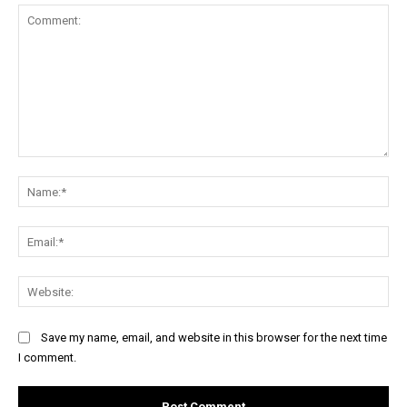
Comment:
Na
Ema
Web
Save my name, email, and website in this browser for the next time
I comment.