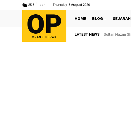
C
25.5
Ipoh
Thursday, 6 August 2026
OP
HOME
BLOG
SEJARAH
LATEST NEWS
Bekas ADUN Tron
ORANG PERAK