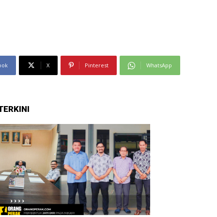
ook
X
Pinterest
WhatsApp
TERKINI