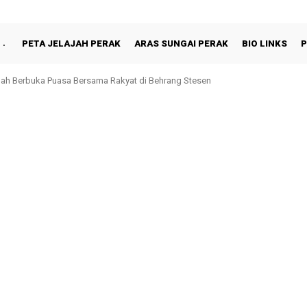
PETA JELAJAH PERAK
ARAS SUNGAI PERAK
BIO LINKS
P
oh, Perak Kekal Ke Penjara: Rayuan Akhir Paul Yong Ditolak Mahkamah Pers