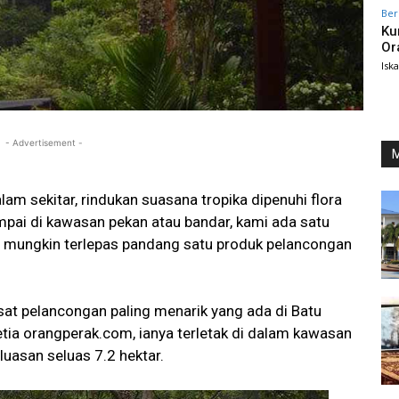
Ber
Ku
Or
Isk
- Advertisement -
M
lam sekitar, rindukan suasana tropika dipenuhi flora
mpai di kawasan pekan atau bandar, kami ada satu
a mungkin terlepas pandang satu produk pelancongan
at pelancongan paling menarik yang ada di Batu
ia orangperak.com, ianya terletak di dalam kawasan
uasan seluas 7.2 hektar.