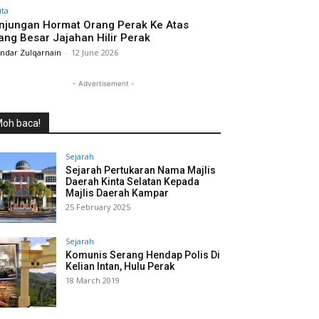
ita
njungan Hormat Orang Perak Ke Atas
ang Besar Jajahan Hilir Perak
andar Zulqarnain
-
12 June 2026
- Advertisement -
oh baca!
Sejarah
Sejarah Pertukaran Nama Majlis
Daerah Kinta Selatan Kepada
Majlis Daerah Kampar
25 February 2025
Sejarah
Komunis Serang Hendap Polis Di
Kelian Intan, Hulu Perak
18 March 2019