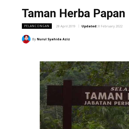
Taman Herba Papan 
28 April 2019
Updated:
8 February 2022
PELANCONGAN
By
Nurul Syahida Aziz