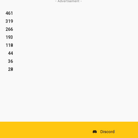
- Advertisement -
461
319
266
193
118
44
36
28
Discord