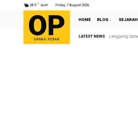
C
28.9
Ipoh
Friday, 7 August 2026
OP
HOME
BLOG
SEJARAH
LATEST NEWS
Lenggong Cipta Se
Sultan Nazrin 
ORANG PERAK