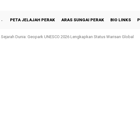
PETA JELAJAH PERAK
ARAS SUNGAI PERAK
BIO LINKS
P
jarah Dunia: Geopark UNESCO 2026 Lengkapkan Status Warisan Global
Shah Berbuka Puasa Bersama Rakyat di Behrang Stesen