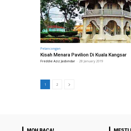
Pelancongan
Kisah Menara Pavilion Di Kuala Kangsar
Freddie Aziz Jasbindar
-
28 January 2019
1
2
MOH BACA!
MESTI 