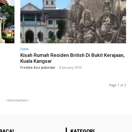
Fakta
Kisah Rumah Residen British Di Bukit Kerajaan,
Kuala Kangsar
Freddie Aziz Jasbindar
-
8 January 2019
Page 1 of 2
- Advertisement -
BACA!
KATEGORI