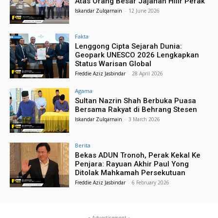
Atas Orang Besar Jajahan Hilir Perak
Iskandar Zulqarnain
-
12 June 2026
Fakta
Lenggong Cipta Sejarah Dunia:
Geopark UNESCO 2026 Lengkapkan
Status Warisan Global
Freddie Aziz Jasbindar
-
28 April 2026
Agama
Sultan Nazrin Shah Berbuka Puasa
Bersama Rakyat di Behrang Stesen
Iskandar Zulqarnain
-
3 March 2026
Berita
Bekas ADUN Tronoh, Perak Kekal Ke
Penjara: Rayuan Akhir Paul Yong
Ditolak Mahkamah Persekutuan
Freddie Aziz Jasbindar
-
6 February 2026
- Advertisement -