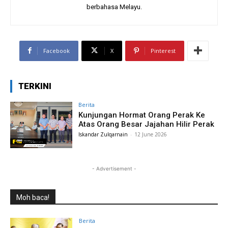
berbahasa Melayu.
Facebook
X
Pinterest
TERKINI
Berita
Kunjungan Hormat Orang Perak Ke
Atas Orang Besar Jajahan Hilir Perak
Iskandar Zulqarnain
-
12 June 2026
- Advertisement -
Moh baca!
Berita