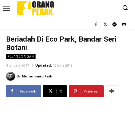
Beriadah Di Eco Park, Bandar Seri
Botani
PELANCONGAN
4 January 2017
Updated:
13 June 2019
By
Muhammad Fadil
Facebook
X
Pinterest