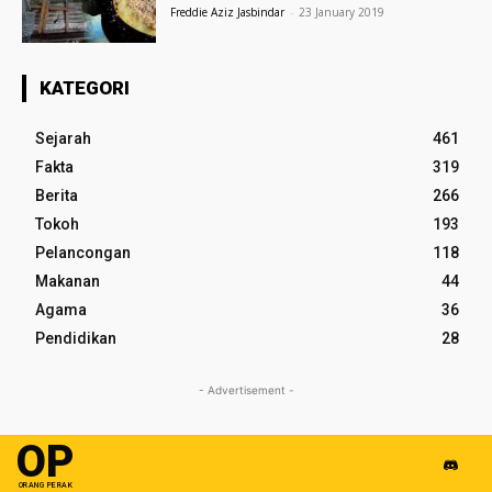
Freddie Aziz Jasbindar
-
23 January 2019
KATEGORI
Sejarah
461
Fakta
319
Berita
266
Tokoh
193
Pelancongan
118
Makanan
44
Agama
36
Pendidikan
28
- Advertisement -
OP
ORANG PERAK