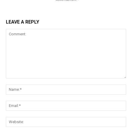
LEAVE A REPLY
Comment:
Na
Ema
Web