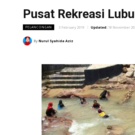
Pusat Rekreasi Lubu
3 February 2019
Updated:
18 November 20
PELANCONGAN
By
Nurul Syahida Aziz