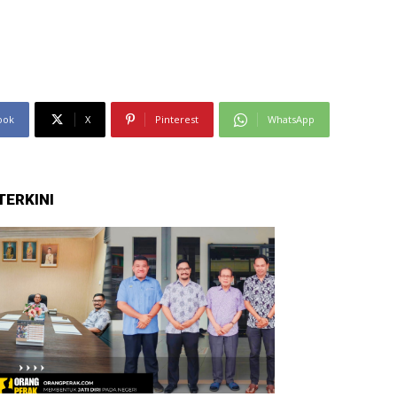
ook
X
Pinterest
WhatsApp
TERKINI