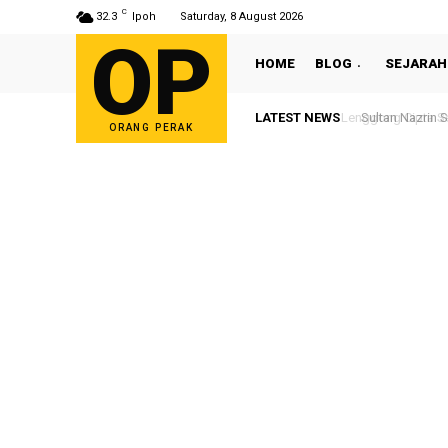
C
32.3
Ipoh
Saturday, 8 August 2026
OP
HOME
BLOG
SEJARAH
LATEST NEWS
Sultan Nazrin S
ORANG PERAK