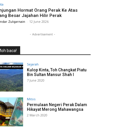
ita
njungan Hormat Orang Perak Ke Atas
ang Besar Jajahan Hilir Perak
andar Zulqarnain
-
12 June 2026
- Advertisement -
oh baca!
Sejarah
Kulop Kinta, Toh Changkat Piatu
Bin Sultan Mansur Shah I
7 June 2020
Mitos
Permulaan Negeri Perak Dalam
Hikayat Merong Mahawangsa
2 March 2020