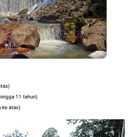
tas)
hingga 11 tahun)
 ke atas)