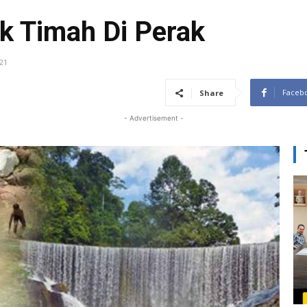
k Timah Di Perak
21
Faceb
Share
- Advertisement -