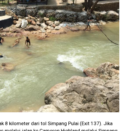
k 8 kilometer dari tol Simpang Pulai (Exit 137). Jika
s melalui jalan ke Cameron Highland melalui Simpang