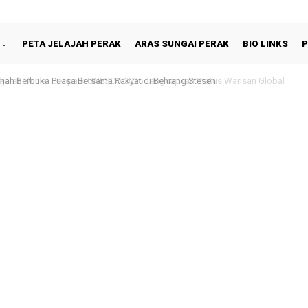
PETA JELAJAH PERAK
ARAS SUNGAI PERAK
BIO LINKS
P
hah Berbuka Puasa Bersama Rakyat di Behrang Stesen