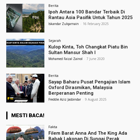
Berita
Ipoh Antara 100 Bandar Terbaik Di
Rantau Asia Pasifik Untuk Tahun 2025
Iskandar Zulqarnain
-
16 February 2025
Sejarah
Kulop Kinta, Toh Changkat Piatu Bin
Sultan Mansur Shah I
Mohamed Faizal Zainol
-
7 June 2020
Berita
Sayap Baharu Pusat Pengajian Islam
Oxford Dirasmikan, Malaysia
Berperanan Penting
Freddie Aziz Jasbindar
-
9 August 2025
MESTI BACA!
Fakta
Filem Barat Anna And The King Ada
Babak Lakonan Di Sungai Perak