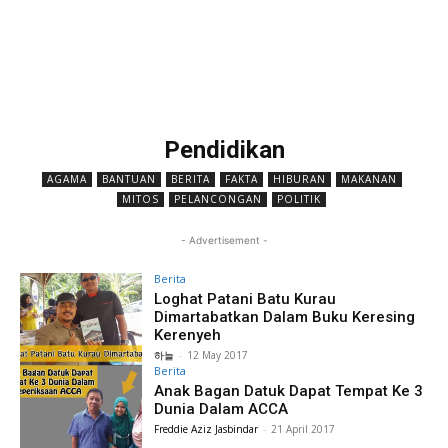
Pendidikan
AGAMA
BANTUAN
BERITA
FAKTA
HIBURAN
MAKANAN
MITOS
PELANCONGAN
POLITIK
- Advertisement -
Berita
Loghat Patani Batu Kurau
Dimartabatkan Dalam Buku Keresing
Kerenyeh
하늘
-
12 May 2017
Berita
Anak Bagan Datuk Dapat Tempat Ke 3
Dunia Dalam ACCA
Freddie Aziz Jasbindar
-
21 April 2017