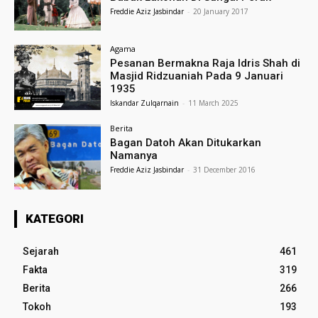
Freddie Aziz Jasbindar
-
20 January 2017
Agama
Pesanan Bermakna Raja Idris Shah di
Masjid Ridzuaniah Pada 9 Januari
1935
Iskandar Zulqarnain
-
11 March 2025
Berita
Bagan Datoh Akan Ditukarkan
Namanya
Freddie Aziz Jasbindar
-
31 December 2016
KATEGORI
Sejarah
461
Fakta
319
Berita
266
Tokoh
193