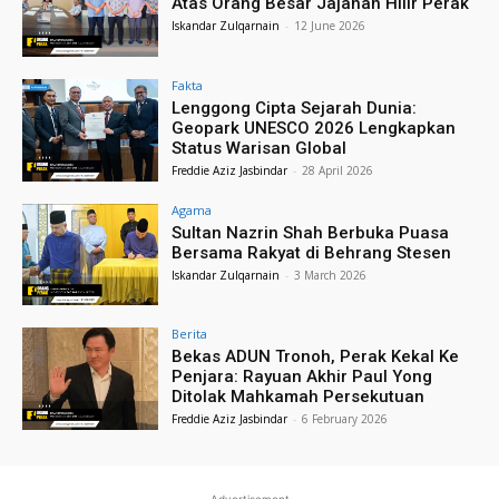
Atas Orang Besar Jajahan Hilir Perak
Iskandar Zulqarnain
-
12 June 2026
Fakta
Lenggong Cipta Sejarah Dunia:
Geopark UNESCO 2026 Lengkapkan
Status Warisan Global
Freddie Aziz Jasbindar
-
28 April 2026
Agama
Sultan Nazrin Shah Berbuka Puasa
Bersama Rakyat di Behrang Stesen
Iskandar Zulqarnain
-
3 March 2026
Berita
Bekas ADUN Tronoh, Perak Kekal Ke
Penjara: Rayuan Akhir Paul Yong
Ditolak Mahkamah Persekutuan
Freddie Aziz Jasbindar
-
6 February 2026