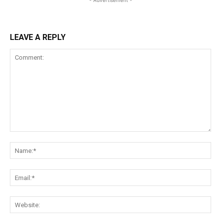
- Advertisement -
LEAVE A REPLY
Comment:
Na
Ema
Web