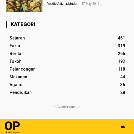
Freddie Aziz Jasbindar
-
17 May 2019
KATEGORI
Sejarah
461
Fakta
319
Berita
266
Tokoh
193
Pelancongan
118
Makanan
44
Agama
36
Pendidikan
28
- Advertisement -
OP
ORANG PERAK