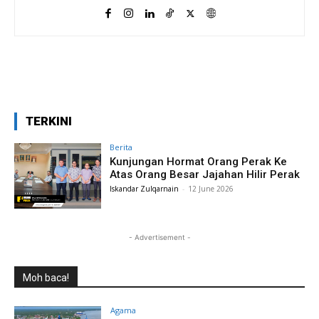
Facebook
X
Pinterest
TERKINI
Berita
Kunjungan Hormat Orang Perak Ke
Atas Orang Besar Jajahan Hilir Perak
Iskandar Zulqarnain
-
12 June 2026
- Advertisement -
Moh baca!
Agama