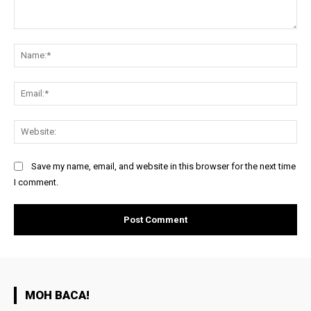
Comment:
Na
Ema
Web
Save my name, email, and website in this browser for the next time
I comment.
MOH BACA!