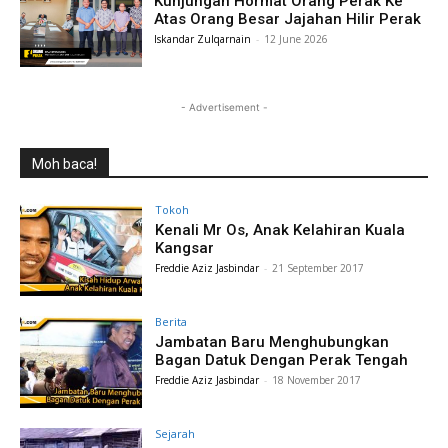
Kunjungan Hormat Orang Perak Ke
Atas Orang Besar Jajahan Hilir Perak
Iskandar Zulqarnain
-
12 June 2026
- Advertisement -
Moh baca!
Tokoh
Kenali Mr Os, Anak Kelahiran Kuala
Kangsar
Freddie Aziz Jasbindar
-
21 September 2017
Berita
Jambatan Baru Menghubungkan
Bagan Datuk Dengan Perak Tengah
Freddie Aziz Jasbindar
-
18 November 2017
Sejarah