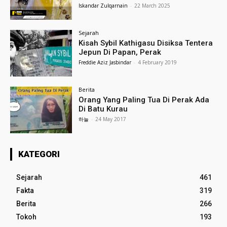
Iskandar Zulqarnain
-
22 March 2025
Sejarah
Kisah Sybil Kathigasu Disiksa Tentera
Jepun Di Papan, Perak
Freddie Aziz Jasbindar
-
4 February 2019
Berita
Orang Yang Paling Tua Di Perak Ada
Di Batu Kurau
하늘
-
24 May 2017
KATEGORI
Sejarah
461
Fakta
319
Berita
266
Tokoh
193