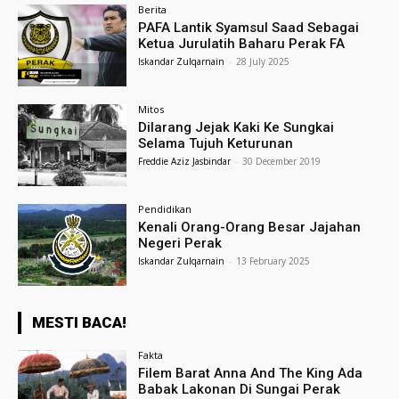
Berita
PAFA Lantik Syamsul Saad Sebagai
Ketua Jurulatih Baharu Perak FA
Iskandar Zulqarnain
-
28 July 2025
Mitos
Dilarang Jejak Kaki Ke Sungkai
Selama Tujuh Keturunan
Freddie Aziz Jasbindar
-
30 December 2019
Pendidikan
Kenali Orang-Orang Besar Jajahan
Negeri Perak
Iskandar Zulqarnain
-
13 February 2025
MESTI BACA!
Fakta
Filem Barat Anna And The King Ada
Babak Lakonan Di Sungai Perak