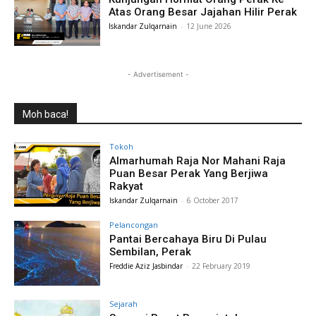
Atas Orang Besar Jajahan Hilir Perak
Iskandar Zulqarnain
-
12 June 2026
- Advertisement -
Moh baca!
Tokoh
Almarhumah Raja Nor Mahani Raja
Puan Besar Perak Yang Berjiwa
Rakyat
Iskandar Zulqarnain
-
6 October 2017
Pelancongan
Pantai Bercahaya Biru Di Pulau
Sembilan, Perak
Freddie Aziz Jasbindar
-
22 February 2019
Sejarah