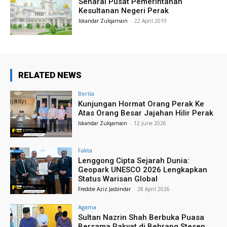
Senarai Pusat Pemerintahan
Kesultanan Negeri Perak
Iskandar Zulqarnain
-
22 April 2019
RELATED NEWS
Berita
Kunjungan Hormat Orang Perak Ke
Atas Orang Besar Jajahan Hilir Perak
Iskandar Zulqarnain
-
12 June 2026
Fakta
Lenggong Cipta Sejarah Dunia:
Geopark UNESCO 2026 Lengkapkan
Status Warisan Global
Freddie Aziz Jasbindar
-
28 April 2026
Agama
Sultan Nazrin Shah Berbuka Puasa
Bersama Rakyat di Behrang Stesen