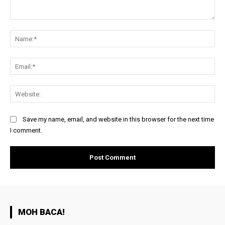
Comment:
Na
Ema
Web
Save my name, email, and website in this browser for the next time
I comment.
MOH BACA!