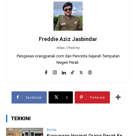
Freddie Aziz Jasbindar
https://fred.my
Pengasas orangperak.com dan Pencinta Sejarah Tempatan
Negeri Perak.
Facebook
X
Pinterest
TERKINI
Berita
Kunjungan Hormat Orang Perak Ke