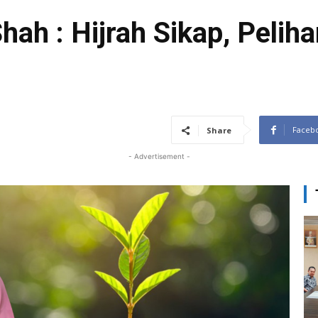
hah : Hijrah Sikap, Pelih
Faceb
Share
- Advertisement -