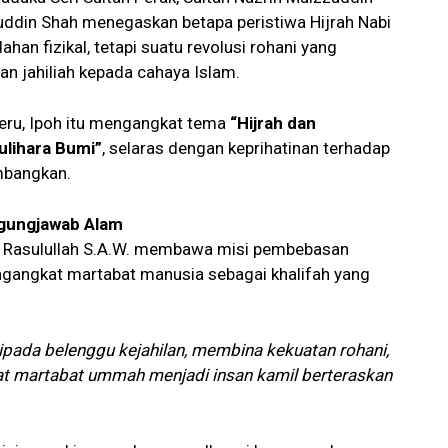
uddin Shah menegaskan betapa peristiwa Hijrah Nabi
n fizikal, tetapi suatu revolusi rohani yang
 jahiliah kepada cahaya Islam.
eru, Ipoh itu mengangkat tema
“Hijrah dan
lihara Bumi”
, selaras dengan keprihatinan terhadap
mbangkan.
nggungjawab Alam
h Rasulullah S.A.W. membawa misi pembebasan
ngangkat martabat manusia sebagai khalifah yang
ada belenggu kejahilan, membina kekuatan rohani,
 martabat ummah menjadi insan kamil berteraskan