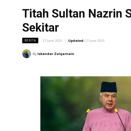
Titah Sultan Nazrin S
Sekitar
27 June 2025
Updated:
27 June 2025
BERITA
By
Iskandar Zulqarnain