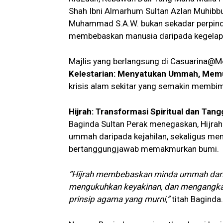
Shah Ibni Almarhum Sultan Azlan Muhibb
Muhammad S.A.W. bukan sekadar perpindaha
membebaskan manusia daripada kegelapan
Majlis yang berlangsung di Casuarina@M
Kelestarian: Menyatukan Ummah, Memu
krisis alam sekitar yang semakin membi
Hijrah: Transformasi Spiritual dan Ta
Baginda Sultan Perak menegaskan, Hijra
ummah daripada kejahilan, sekaligus me
bertanggungjawab memakmurkan bumi.
“Hijrah membebaskan minda ummah darip
mengukuhkan keyakinan, dan mengangkat
prinsip agama yang murni,”
titah Baginda.