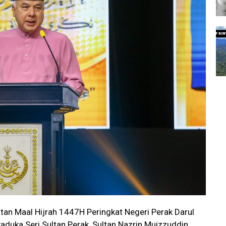
an Maal Hijrah 1447H Peringkat Negeri Perak Darul
aduka Seri Sultan Perak, Sultan Nazrin Muizzuddin