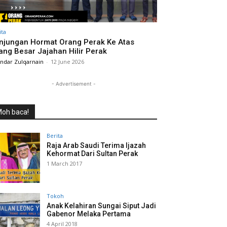
ita
njungan Hormat Orang Perak Ke Atas
ang Besar Jajahan Hilir Perak
andar Zulqarnain
-
12 June 2026
- Advertisement -
oh baca!
Berita
Raja Arab Saudi Terima Ijazah
Kehormat Dari Sultan Perak
1 March 2017
Tokoh
Anak Kelahiran Sungai Siput Jadi
Gabenor Melaka Pertama
4 April 2018