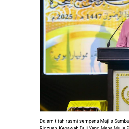
Dalam titah rasmi sempena Majlis Sambut
Ridzuan, Kebawah Duli Yang Maha Mulia P