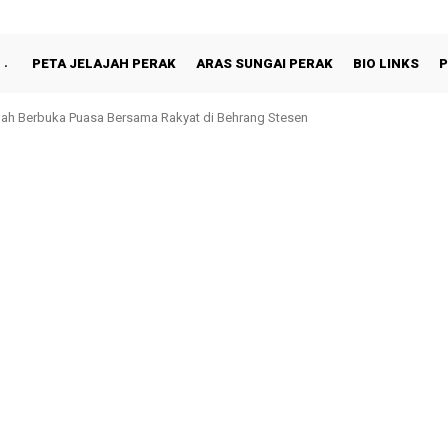
PETA JELAJAH PERAK
ARAS SUNGAI PERAK
BIO LINKS
P
hah Berbuka Puasa Bersama Rakyat di Behrang Stesen