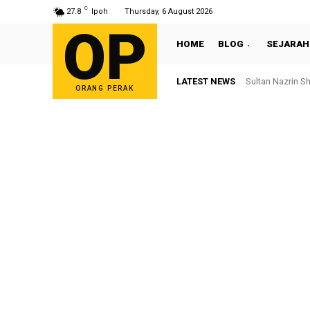
C
27.8
Ipoh
Thursday, 6 August 2026
OP
HOME
BLOG
SEJARAH
LATEST NEWS
Sultan Nazrin S
ORANG PERAK