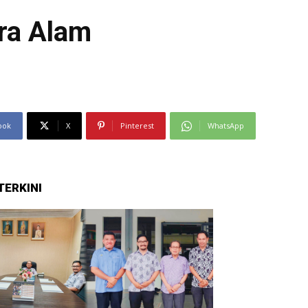
ara Alam
ook
X
Pinterest
WhatsApp
TERKINI