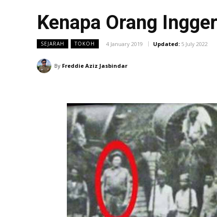
Kenapa Orang Inggeri
4 January 2019
Updated:
5 July 2022
SEJARAH
TOKOH
By
Freddie Aziz Jasbindar