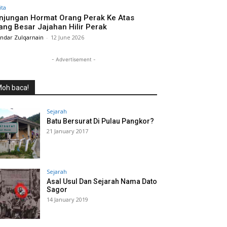
ita
njungan Hormat Orang Perak Ke Atas
ang Besar Jajahan Hilir Perak
andar Zulqarnain
-
12 June 2026
- Advertisement -
oh baca!
Sejarah
Batu Bersurat Di Pulau Pangkor?
21 January 2017
Sejarah
Asal Usul Dan Sejarah Nama Dato
Sagor
14 January 2019