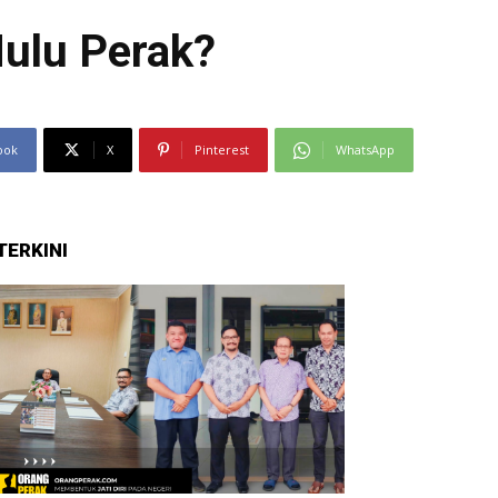
Hulu Perak?
ook
X
Pinterest
WhatsApp
TERKINI