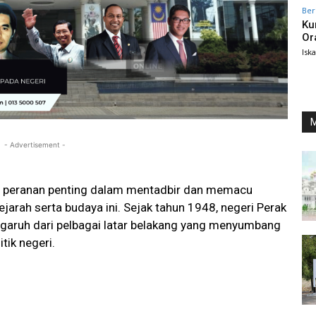
Ber
Ku
Or
Isk
M
- Advertisement -
 peranan penting dalam mentadbir dan memacu
arah serta budaya ini. Sejak tahun 1948, negeri Perak
engaruh dari pelbagai latar belakang yang menyumbang
tik negeri.