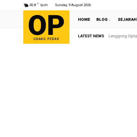
C
30.8
Ipoh
Sunday, 9 August 2026
OP
HOME
BLOG
SEJARAH
LATEST NEWS
Lenggong Cipta Se
Sultan Nazrin 
ORANG PERAK