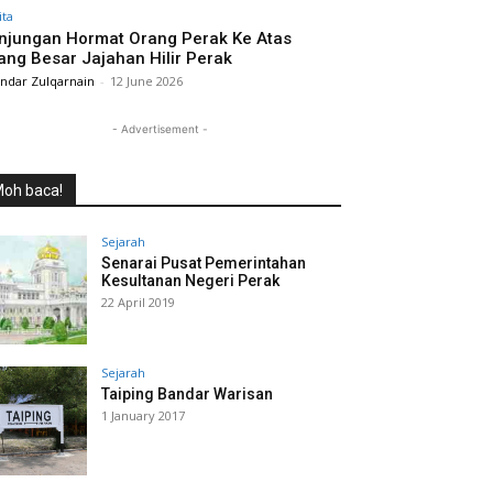
ita
njungan Hormat Orang Perak Ke Atas
ang Besar Jajahan Hilir Perak
andar Zulqarnain
-
12 June 2026
- Advertisement -
oh baca!
Sejarah
Senarai Pusat Pemerintahan
Kesultanan Negeri Perak
22 April 2019
Sejarah
Taiping Bandar Warisan
1 January 2017