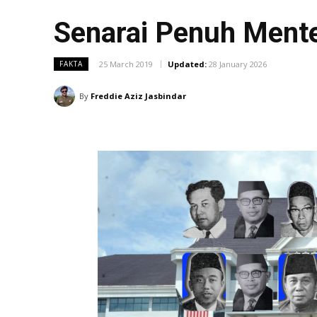
Senarai Penuh Mente
25 March 2019
Updated:
28 January 2026
FAKTA
By
Freddie Aziz Jasbindar