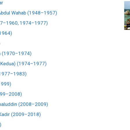
ar
i Abdul Wahab (1948–1957)
957–1960, 1974–1977)
–1964)
)
sa (1970–1974)
li Kedua) (1974–1977)
(1977–1983)
–1999)
1999–2008)
amaluddin (2008–2009)
l Kadir (2009–2018)
)