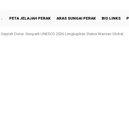
PETA JELAJAH PERAK
ARAS SUNGAI PERAK
BIO LINKS
P
jarah Dunia: Geopark UNESCO 2026 Lengkapkan Status Warisan Global
Shah Berbuka Puasa Bersama Rakyat di Behrang Stesen