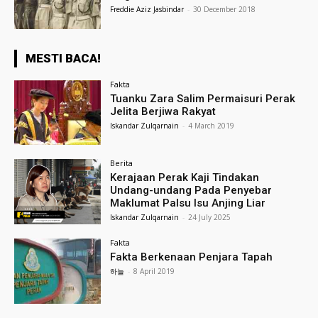
Freddie Aziz Jasbindar
-
30 December 2018
MESTI BACA!
Fakta
Tuanku Zara Salim Permaisuri Perak
Jelita Berjiwa Rakyat
Iskandar Zulqarnain
-
4 March 2019
Berita
Kerajaan Perak Kaji Tindakan
Undang-undang Pada Penyebar
Maklumat Palsu Isu Anjing Liar
Iskandar Zulqarnain
-
24 July 2025
Fakta
Fakta Berkenaan Penjara Tapah
하늘
-
8 April 2019