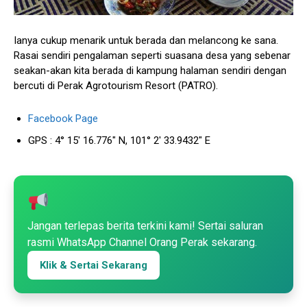
Ianya cukup menarik untuk berada dan melancong ke sana.
Rasai sendiri pengalaman seperti suasana desa yang sebenar
seakan-akan kita berada di kampung halaman sendiri dengan
bercuti di Perak Agrotourism Resort (PATRO).
Facebook Page
GPS : 4° 15′ 16.776″ N, 101° 2′ 33.9432″ E
Jangan terlepas berita terkini kami! Sertai saluran
rasmi WhatsApp Channel Orang Perak sekarang.
Klik & Sertai Sekarang