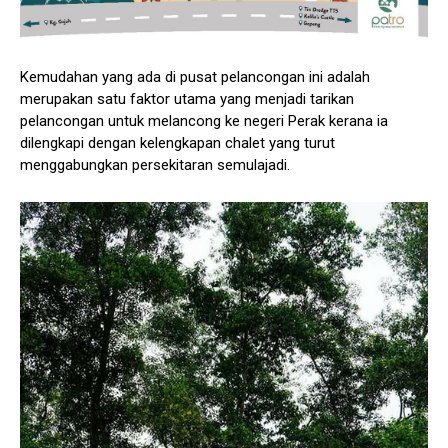
Kemudahan yang ada di pusat pelancongan ini adalah
merupakan satu faktor utama yang menjadi tarikan
pelancongan untuk melancong ke negeri Perak kerana ia
dilengkapi dengan kelengkapan chalet yang turut
menggabungkan persekitaran semulajadi.