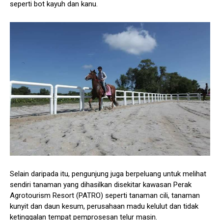
seperti bot kayuh dan kanu.
Selain daripada itu, pengunjung juga berpeluang untuk melihat
sendiri tanaman yang dihasilkan disekitar kawasan Perak
Agrotourism Resort (PATRO) seperti tanaman cili, tanaman
kunyit dan daun kesum, perusahaan madu kelulut dan tidak
ketinggalan tempat pemprosesan telur masin.