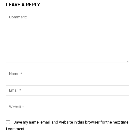
LEAVE A REPLY
Comment:
Na
Ema
Web
Save my name, email, and website in this browser for the next time
I comment.