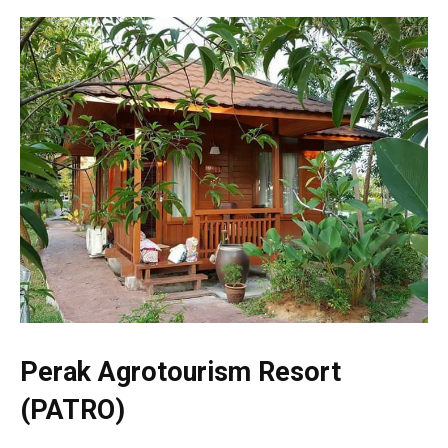
Perak Agrotourism Resort
(PATRO)