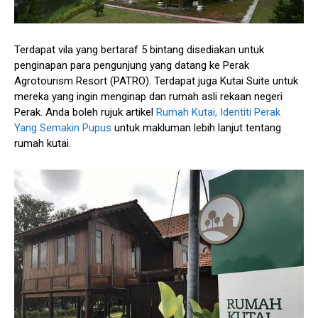
Terdapat vila yang bertaraf 5 bintang disediakan untuk
penginapan para pengunjung yang datang ke Perak
Agrotourism Resort (PATRO). Terdapat juga Kutai Suite untuk
mereka yang ingin menginap dan rumah asli rekaan negeri
Perak. Anda boleh rujuk artikel
Rumah Kutai, Identiti Perak
Yang Semakin Pupus
untuk makluman lebih lanjut tentang
rumah kutai.