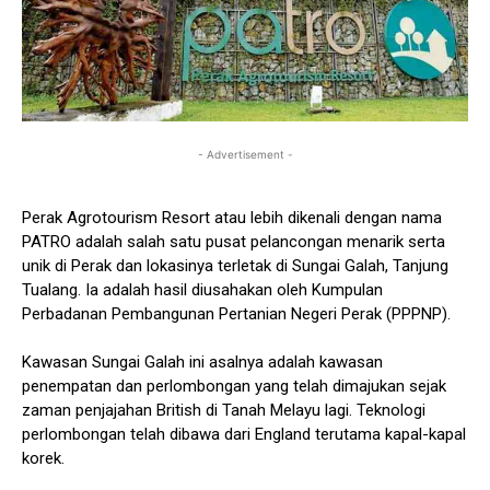
- Advertisement -
Perak Agrotourism Resort atau lebih dikenali dengan nama
PATRO adalah salah satu pusat pelancongan menarik serta
unik di Perak dan lokasinya terletak di Sungai Galah, Tanjung
Tualang. Ia adalah hasil diusahakan oleh Kumpulan
Perbadanan Pembangunan Pertanian Negeri Perak (PPPNP).
Kawasan Sungai Galah ini asalnya adalah kawasan
penempatan dan perlombongan yang telah dimajukan sejak
zaman penjajahan British di Tanah Melayu lagi. Teknologi
perlombongan telah dibawa dari England terutama kapal-kapal
korek.