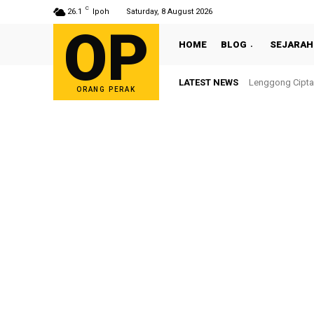
C
26.1
Ipoh
Saturday, 8 August 2026
OP
HOME
BLOG
SEJARAH
LATEST NEWS
Lenggong Cipta 
Sultan Nazri
ORANG PERAK