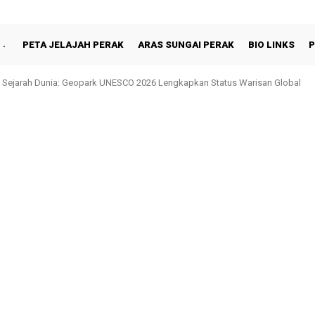
PETA JELAJAH PERAK
ARAS SUNGAI PERAK
BIO LINKS
P
Sejarah Dunia: Geopark UNESCO 2026 Lengkapkan Status Warisan Global
n Shah Berbuka Puasa Bersama Rakyat di Behrang Stesen