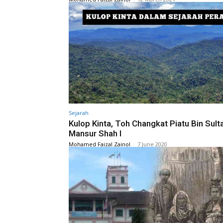
Sejarah
Kulop Kinta, Toh Changkat Piatu Bin Sult
Mansur Shah I
Mohamed Faizal Zainol
-
7 June 2020