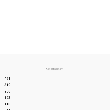
- Advertisement -
461
319
266
193
118