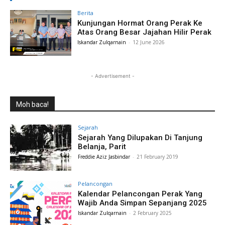
Berita
Kunjungan Hormat Orang Perak Ke
Atas Orang Besar Jajahan Hilir Perak
Iskandar Zulqarnain
-
12 June 2026
- Advertisement -
Moh baca!
Sejarah
Sejarah Yang Dilupakan Di Tanjung
Belanja, Parit
Freddie Aziz Jasbindar
-
21 February 2019
Pelancongan
Kalendar Pelancongan Perak Yang
Wajib Anda Simpan Sepanjang 2025
Iskandar Zulqarnain
-
2 February 2025