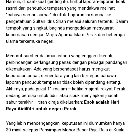
Namun, di saat-saat genting itu, timbul laporan-laporan tidak
rasmi dari penduduk tempatan yang mendakwa melihat
“cahaya samar-samar” di ufuk. Laporan ini sampai ke
pengetahuan Sultan Idris Shah melalui saluran tertentu. Dalam
tempoh yang singkat, baginda mengadakan mesyuarat
kecemasan dengan Majlis Agama Islam Perak dan beberapa
ulama terkemuka negeri.
Menurut sumber dalaman istana yang enggan dikenali,
perbincangan berlangsung panas dengan pelbagai pandangan
dikemukakan. Ada yang berpendapat harus mengikut
keputusan pusat, sementara yang lain bertegas bahawa
laporan penduduk tempatan tidak boleh dipandang enteng.
Akhirnya, pada pukul 11 malam – ketika majoriti rakyat Perak
sedang bersiap untuk tidur atau sibuk menyiapkan juadah
sahur terakhir – titah diraja dikeluarkan:
Esok adalah Hari
Raya Aidilfitri untuk negeri Perak.
Yang lebih mencengangkan, keputusan ini diumumkan hanya
30 minit selepas Penyimpan Mohor Besar Raja-Raja di Kuala