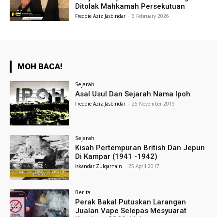
Ditolak Mahkamah Persekutuan
Freddie Aziz Jasbindar
-
6 February 2026
MOH BACA!
Sejarah
Asal Usul Dan Sejarah Nama Ipoh
Freddie Aziz Jasbindar
-
26 November 2019
Sejarah
Kisah Pertempuran British Dan Jepun
Di Kampar (1941 -1942)
Iskandar Zulqarnain
-
25 April 2017
Berita
Perak Bakal Putuskan Larangan
Jualan Vape Selepas Mesyuarat