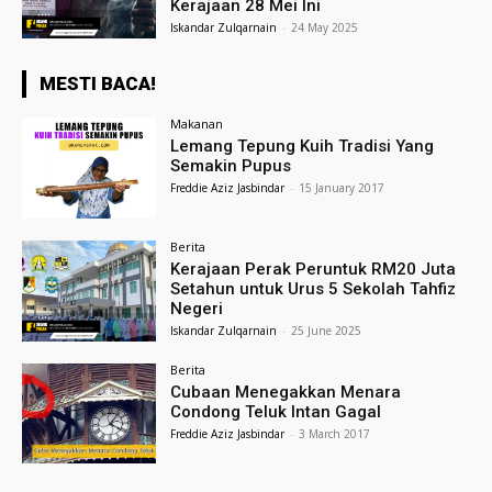
Kerajaan 28 Mei Ini
Iskandar Zulqarnain
-
24 May 2025
MESTI BACA!
Makanan
Lemang Tepung Kuih Tradisi Yang
Semakin Pupus
Freddie Aziz Jasbindar
-
15 January 2017
Berita
Kerajaan Perak Peruntuk RM20 Juta
Setahun untuk Urus 5 Sekolah Tahfiz
Negeri
Iskandar Zulqarnain
-
25 June 2025
Berita
Cubaan Menegakkan Menara
Condong Teluk Intan Gagal
Freddie Aziz Jasbindar
-
3 March 2017