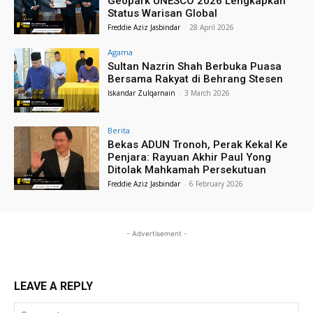
Geopark UNESCO 2026 Lengkapkan
Status Warisan Global
Freddie Aziz Jasbindar
-
28 April 2026
Agama
Sultan Nazrin Shah Berbuka Puasa
Bersama Rakyat di Behrang Stesen
Iskandar Zulqarnain
-
3 March 2026
Berita
Bekas ADUN Tronoh, Perak Kekal Ke
Penjara: Rayuan Akhir Paul Yong
Ditolak Mahkamah Persekutuan
Freddie Aziz Jasbindar
-
6 February 2026
- Advertisement -
LEAVE A REPLY