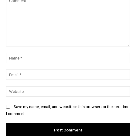
Comment:
Na
Ema
Web
Save my name, email, and website in this browser for the next time
I comment.