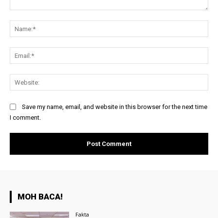
Comment:
Na
Ema
Web
Save my name, email, and website in this browser for the next time
I comment.
MOH BACA!
Fakta