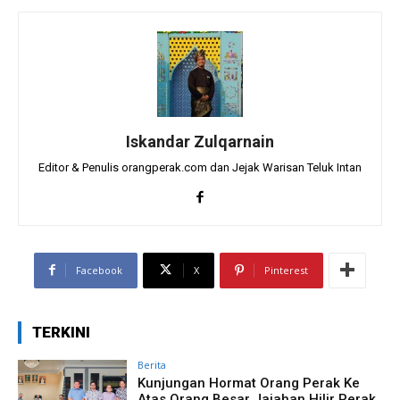
Iskandar Zulqarnain
Editor & Penulis orangperak.com dan Jejak Warisan Teluk Intan
Facebook
X
Pinterest
TERKINI
Berita
Kunjungan Hormat Orang Perak Ke
Atas Orang Besar Jajahan Hilir Perak