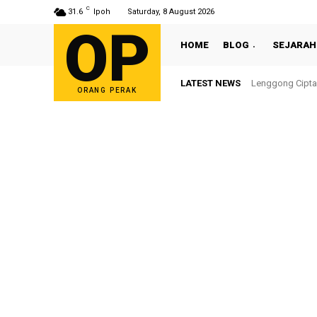
C
31.6
Ipoh
Saturday, 8 August 2026
OP
HOME
BLOG
SEJARAH
LATEST NEWS
Sultan Nazrin S
ORANG PERAK