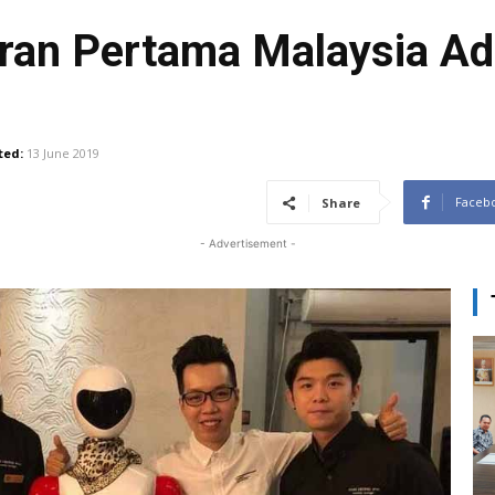
ran Pertama Malaysia Ada
ted:
13 June 2019
Faceb
Share
- Advertisement -