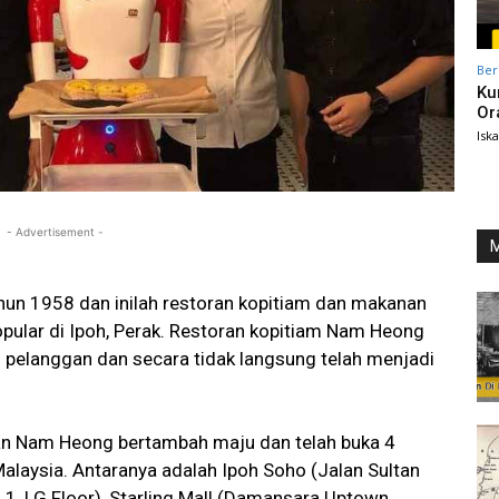
Ber
Ku
Or
Isk
- Advertisement -
M
un 1958 dan inilah restoran kopitiam dan makanan
opular di Ipoh, Perak. Restoran kopitiam Nam Heong
 pelanggan dan secara tidak langsung telah menjadi
aan Nam Heong bertambah maju dan telah buka 4
alaysia. Antaranya adalah Ipoh Soho (Jalan Sultan
1, LG Floor), Starling Mall (Damansara Uptown ,