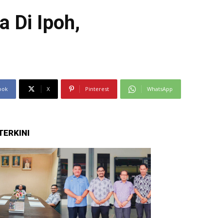
 Di Ipoh,
ook
X
Pinterest
WhatsApp
TERKINI