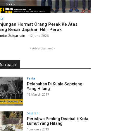
ita
njungan Hormat Orang Perak Ke Atas
ang Besar Jajahan Hilir Perak
andar Zulqarnain
-
12 June 2026
- Advertisement -
oh baca!
Fakta
Pelabuhan Di Kuala Sepetang
Yang Hilang
12 March 2017
Sejarah
Peristiwa Penting Disebalik Kota
Lumut Yang Hilang
1 January 2019