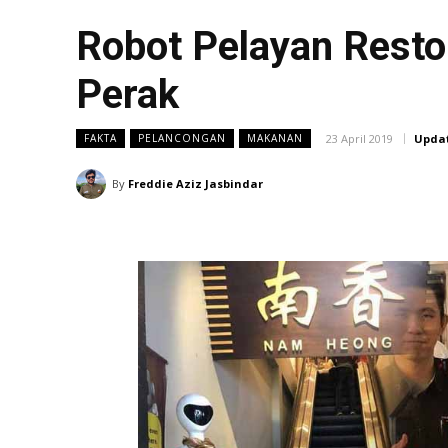
Robot Pelayan Resto
Perak
23 April 2019
Upda
FAKTA
PELANCONGAN
MAKANAN
By
Freddie Aziz Jasbindar