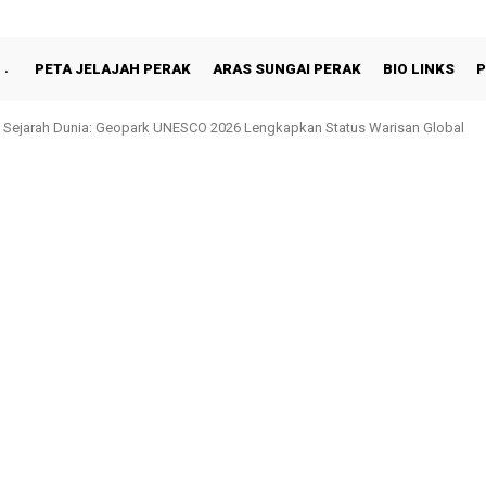
PETA JELAJAH PERAK
ARAS SUNGAI PERAK
BIO LINKS
P
hah Berbuka Puasa Bersama Rakyat di Behrang Stesen