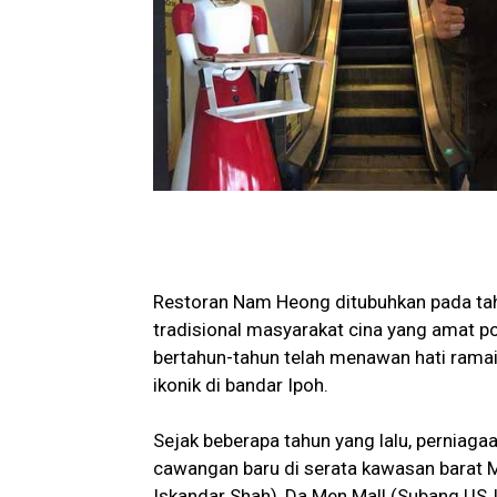
Restoran Nam Heong ditubuhkan pada tah
tradisional masyarakat cina yang amat p
bertahun-tahun telah menawan hati ramai
ikonik di bandar Ipoh.
Sejak beberapa tahun yang lalu, perniag
cawangan baru di serata kawasan barat M
Iskandar Shah), Da Men Mall (Subang USJ 