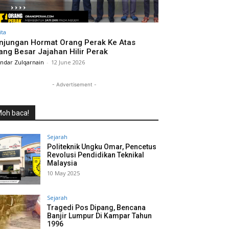
ita
njungan Hormat Orang Perak Ke Atas
ang Besar Jajahan Hilir Perak
andar Zulqarnain
-
12 June 2026
- Advertisement -
oh baca!
Sejarah
Politeknik Ungku Omar, Pencetus
Revolusi Pendidikan Teknikal
Malaysia
10 May 2025
Sejarah
Tragedi Pos Dipang, Bencana
Banjir Lumpur Di Kampar Tahun
1996