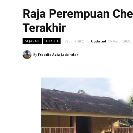
Raja Perempuan Che
Terakhir
29 June 2020
Updated:
15 March 2022
SEJARAH
TOKOH
By
Freddie Aziz Jasbindar