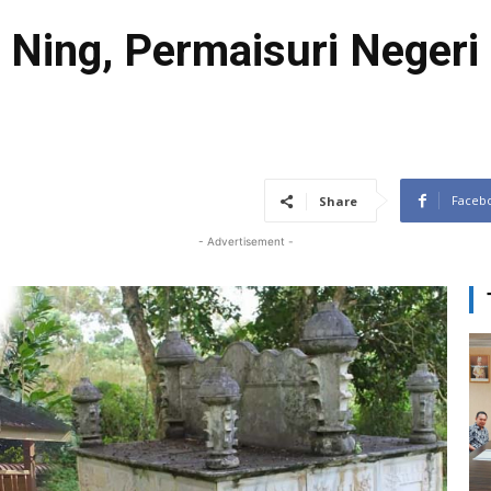
 Ning, Permaisuri Neger
Faceb
Share
- Advertisement -