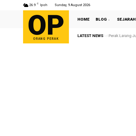
C
26.9
Ipoh
Sunday, 9 August 2026
OP
HOME
BLOG
SEJARAH
LATEST NEWS
Perak Larang Ju
ORANG PERAK