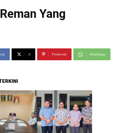
i Reman Yang
ook
X
Pinterest
WhatsApp
TERKINI