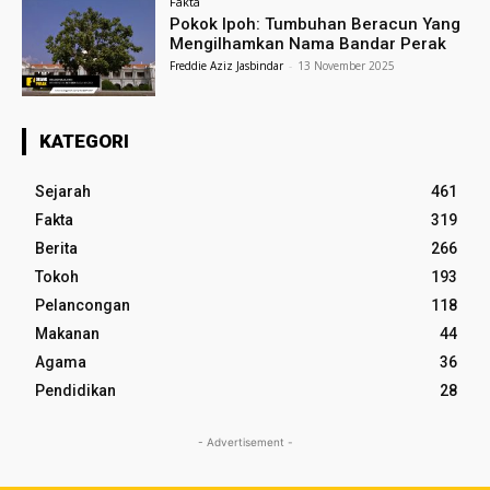
Fakta
Pokok Ipoh: Tumbuhan Beracun Yang
Mengilhamkan Nama Bandar Perak
Freddie Aziz Jasbindar
-
13 November 2025
KATEGORI
Sejarah
461
Fakta
319
Berita
266
Tokoh
193
Pelancongan
118
Makanan
44
Agama
36
Pendidikan
28
- Advertisement -