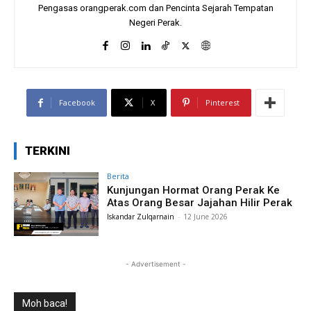
Pengasas orangperak.com dan Pencinta Sejarah Tempatan
Negeri Perak.
Facebook
X
Pinterest
TERKINI
Berita
Kunjungan Hormat Orang Perak Ke
Atas Orang Besar Jajahan Hilir Perak
Iskandar Zulqarnain
-
12 June 2026
- Advertisement -
Moh baca!