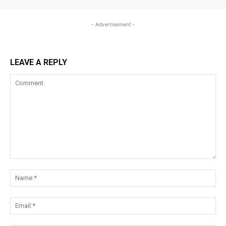
- Advertisement -
LEAVE A REPLY
Comment:
Na
Ema