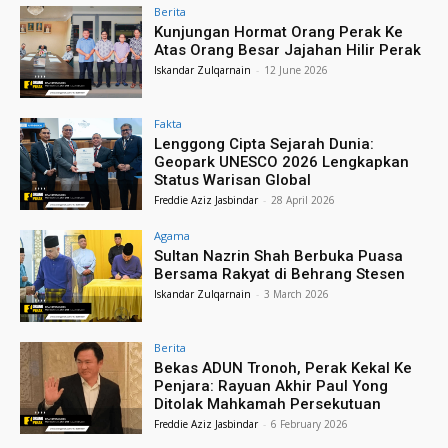
Berita
Kunjungan Hormat Orang Perak Ke
Atas Orang Besar Jajahan Hilir Perak
Iskandar Zulqarnain
-
12 June 2026
Fakta
Lenggong Cipta Sejarah Dunia:
Geopark UNESCO 2026 Lengkapkan
Status Warisan Global
Freddie Aziz Jasbindar
-
28 April 2026
Agama
Sultan Nazrin Shah Berbuka Puasa
Bersama Rakyat di Behrang Stesen
Iskandar Zulqarnain
-
3 March 2026
Berita
Bekas ADUN Tronoh, Perak Kekal Ke
Penjara: Rayuan Akhir Paul Yong
Ditolak Mahkamah Persekutuan
Freddie Aziz Jasbindar
-
6 February 2026