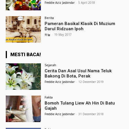
Freddie Aziz Jasbindar
-
5 April 2018
Berita
Pameran Basikal Klasik Di Muzium
Darul Ridzuan Ipoh
하늘
-
19 May 2017
MESTI BACA!
Sejarah
Cerita Dan Asal Usul Nama Teluk
Bakong Di Bota, Perak
Freddie Aziz Jasbindar
-
12 December 2019
Fakta
Bomoh Tulang Liew Ah Hin Di Batu
Gajah
Freddie Aziz Jasbindar
-
31 December 2018