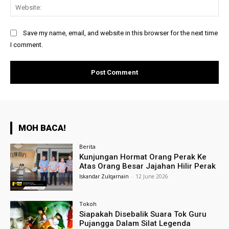
Web
Save my name, email, and website in this browser for the next time
I comment.
MOH BACA!
Berita
Kunjungan Hormat Orang Perak Ke
Atas Orang Besar Jajahan Hilir Perak
Iskandar Zulqarnain
-
12 June 2026
Tokoh
Siapakah Disebalik Suara Tok Guru
Pujangga Dalam Silat Legenda