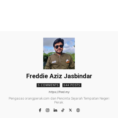
Freddie Aziz Jasbindar
5 COMMENTS
644 POSTS
https://fred.my
Pengasas orangperak.com dan Pencinta Sejarah Tempatan Negeri
Perak.