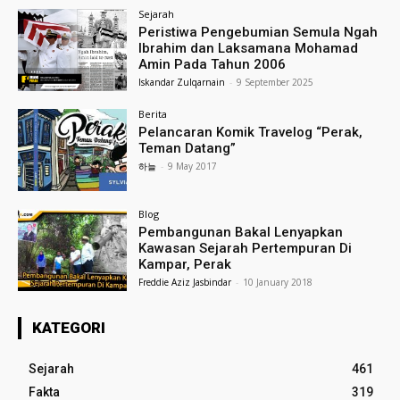
Sejarah
Peristiwa Pengebumian Semula Ngah
Ibrahim dan Laksamana Mohamad
Amin Pada Tahun 2006
Iskandar Zulqarnain
-
9 September 2025
Berita
Pelancaran Komik Travelog “Perak,
Teman Datang”
하늘
-
9 May 2017
Blog
Pembangunan Bakal Lenyapkan
Kawasan Sejarah Pertempuran Di
Kampar, Perak
Freddie Aziz Jasbindar
-
10 January 2018
KATEGORI
Sejarah
461
Fakta
319