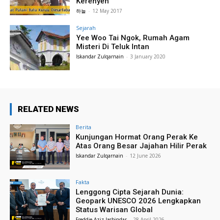
Kerenyeh
하늘
-
12 May 2017
Sejarah
Yee Woo Tai Ngok, Rumah Agam
Misteri Di Teluk Intan
Iskandar Zulqarnain
-
3 January 2020
RELATED NEWS
Berita
Kunjungan Hormat Orang Perak Ke
Atas Orang Besar Jajahan Hilir Perak
Iskandar Zulqarnain
-
12 June 2026
Fakta
Lenggong Cipta Sejarah Dunia:
Geopark UNESCO 2026 Lengkapkan
Status Warisan Global
Freddie Aziz Jasbindar
-
28 April 2026