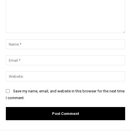
Comment:
Na
Ema
Web
Save my name, email, and website in this browser for the next time
I comment.