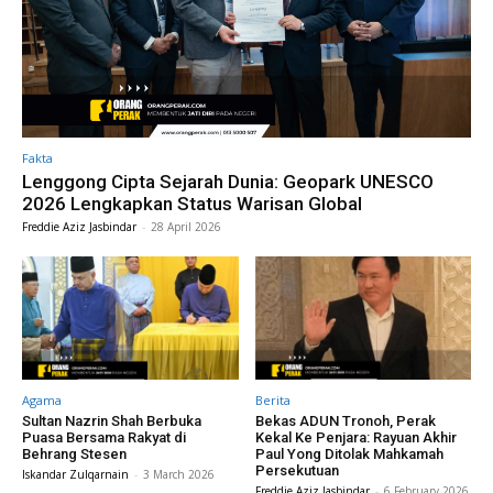
Fakta
Lenggong Cipta Sejarah Dunia: Geopark UNESCO
2026 Lengkapkan Status Warisan Global
Freddie Aziz Jasbindar
-
28 April 2026
Agama
Berita
Sultan Nazrin Shah Berbuka
Bekas ADUN Tronoh, Perak
Puasa Bersama Rakyat di
Kekal Ke Penjara: Rayuan Akhir
Behrang Stesen
Paul Yong Ditolak Mahkamah
Persekutuan
Iskandar Zulqarnain
-
3 March 2026
Freddie Aziz Jasbindar
-
6 February 2026