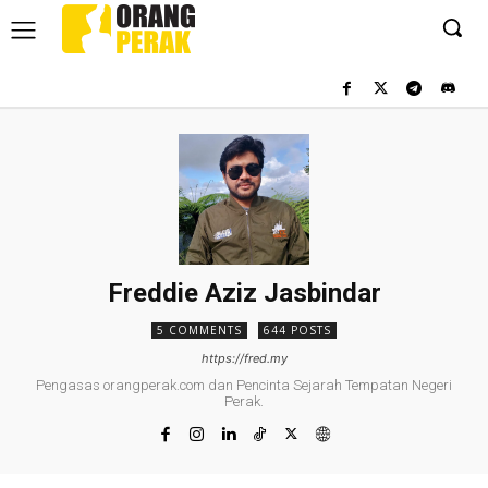
Freddie Aziz Jasbindar
5 COMMENTS
644 POSTS
https://fred.my
Pengasas orangperak.com dan Pencinta Sejarah Tempatan Negeri
Perak.