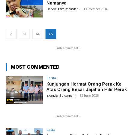
Namanya
Freddie Aziz Jasbindar
-
31 December 2016
63
64
65
- Advertisement -
MOST COMMENTED
Berita
Kunjungan Hormat Orang Perak Ke
Atas Orang Besar Jajahan Hilir Perak
Iskandar Zulqarnain
-
12 June 2026
- Advertisement -
Fakta