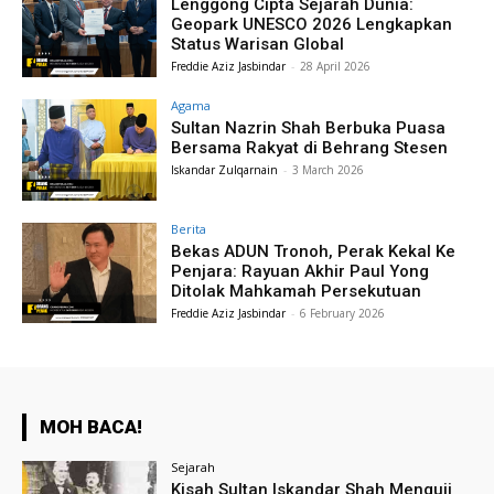
Lenggong Cipta Sejarah Dunia:
Geopark UNESCO 2026 Lengkapkan
Status Warisan Global
Freddie Aziz Jasbindar
-
28 April 2026
Agama
Sultan Nazrin Shah Berbuka Puasa
Bersama Rakyat di Behrang Stesen
Iskandar Zulqarnain
-
3 March 2026
Berita
Bekas ADUN Tronoh, Perak Kekal Ke
Penjara: Rayuan Akhir Paul Yong
Ditolak Mahkamah Persekutuan
Freddie Aziz Jasbindar
-
6 February 2026
MOH BACA!
Sejarah
Kisah Sultan Iskandar Shah Menguji