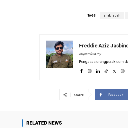
TAGS
anak lebah
Freddie Aziz Jasbin
https://fred.my
Pengasas orangperak.com dan
Facebook
Share
RELATED NEWS