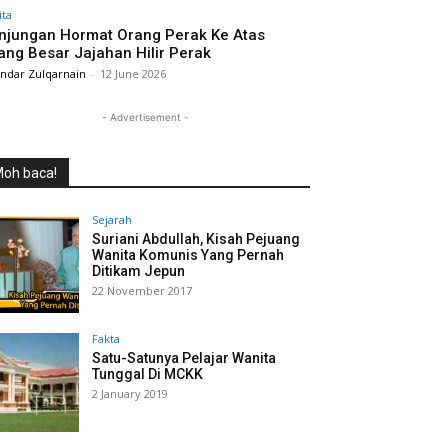
ita
njungan Hormat Orang Perak Ke Atas
ang Besar Jajahan Hilir Perak
andar Zulqarnain
-
12 June 2026
- Advertisement -
oh baca!
Sejarah
Suriani Abdullah, Kisah Pejuang
Wanita Komunis Yang Pernah
Ditikam Jepun
22 November 2017
Fakta
Satu-Satunya Pelajar Wanita
Tunggal Di MCKK
2 January 2019