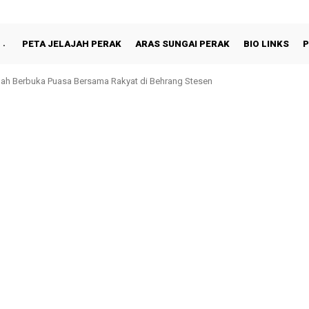
PETA JELAJAH PERAK
ARAS SUNGAI PERAK
BIO LINKS
P
h Berbuka Puasa Bersama Rakyat di Behrang Stesen
noh, Perak Kekal Ke Penjara: Rayuan Akhir Paul Yong Ditolak Mahkamah Per