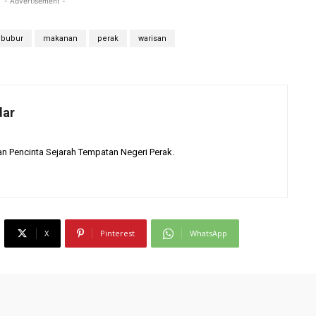
- Advertisement -
bubur
makanan
perak
warisan
dar
 Pencinta Sejarah Tempatan Negeri Perak.
X
Pinterest
WhatsApp