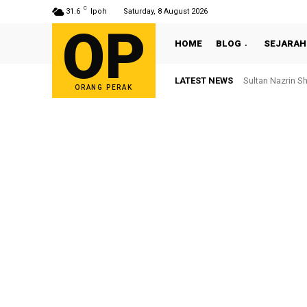
C
31.6
Ipoh
Saturday, 8 August 2026
OP
HOME
BLOG
SEJARAH
LATEST NEWS
Sultan Nazrin Sha
Bekas ADUN Tro
ORANG PERAK