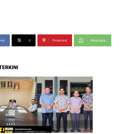
ook
X
Pinterest
WhatsApp
TERKINI