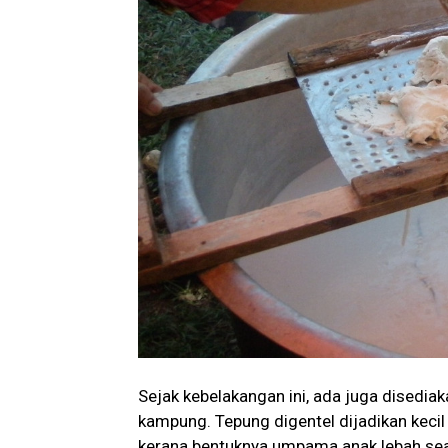
Sejak kebelakangan ini, ada juga disedia
kampung. Tepung digentel dijadikan kecil
kerana bentuknya umpama anak lebah seak